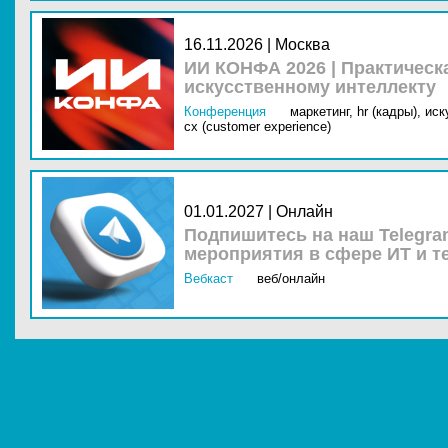
16.11.2026 | Москва
ИИ КОНФА 2026 | Практическ
искусственному интеллекту
Конференция
маркетинг,
hr (кадры),
иск
cx (customer experience)
01.01.2027 | Онлайн
Подпишитесь на наш Telegra
мероприятия в сфере ИТ и т
Вебкаст
веб/онлайн