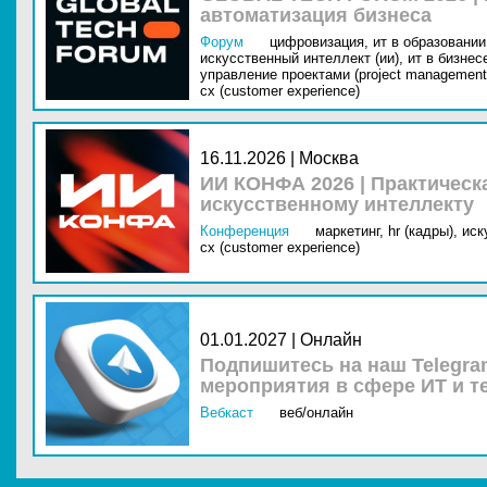
автоматизация бизнеса
Форум
цифровизация,
ит в образовании 
искусственный интеллект (ии),
ит в бизнес
управление проектами (project management
cx (customer experience)
16.11.2026 | Москва
ИИ КОНФА 2026 | Практическ
искусственному интеллекту
Конференция
маркетинг,
hr (кадры),
иск
cx (customer experience)
01.01.2027 | Онлайн
Подпишитесь на наш Telegra
мероприятия в сфере ИТ и т
Вебкаст
веб/онлайн