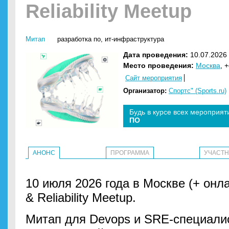
Reliability Meetup
Митап
разработка по
,
ит-инфраструктура
Дата проведения:
10.07.2026 
Место проведения:
Москва
, 
Сайт мероприятия
Организатор:
Спортс" (Sports.ru)
Будь в курсе всех мероприят
ПО
АНОНС
ПРОГРАММА
УЧАСТ
10 июля 2026 года в Москве (+ онлай
& Reliability Meetup.
Митап для Devops и SRE-специалис