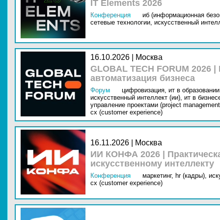
IT Elements 2026
Конференция
иб (информационная безо
сетевые технологии,
искусственный интелл
16.10.2026 | Москва
GLOBAL TECH FORUM 2026 |
автоматизация бизнеса
Форум
цифровизация,
ит в образовании 
искусственный интеллект (ии),
ит в бизнес
управление проектами (project management
cx (customer experience)
16.11.2026 | Москва
ИИ КОНФА 2026 | Практическ
искусственному интеллекту
Конференция
маркетинг,
hr (кадры),
иск
cx (customer experience)