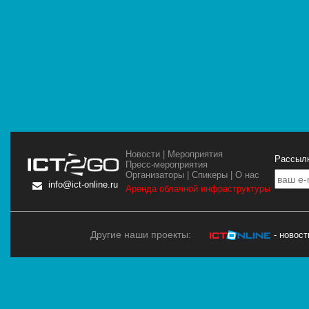
Новости
|
Мероприятия
Рассылк
Пресс-мероприятия
Организаторы
|
Спикеры
|
О нас
info@ict-online.ru
Аренда облачной инфраструктуры
Другие наши проекты:
- новос