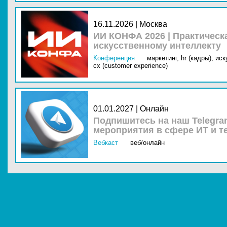
16.11.2026 | Москва
ИИ КОНФА 2026 | Практическ
искусственному интеллекту
Конференция
маркетинг,
hr (кадры),
иск
cx (customer experience)
01.01.2027 | Онлайн
Подпишитесь на наш Telegra
мероприятия в сфере ИТ и т
Вебкаст
веб/онлайн