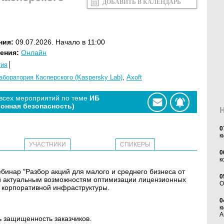
ДОБАВИТЬ В КАЛЕНДАРЬ
ния:
09.07.2026. Начало в 11:00
ения:
Онлайн
тия
аборатория Касперского (Kaspersky Lab)
,
Axoft
 всех мероприятий по теме
ИБ
онная безопасность)
0
к
УЧАСТНИКИ
СПИКЕРЫ
0
к
вебинар "Разбор акций для малого и среднего бизнеса от
0
й актуальным возможностям оптимизации лицензионных
O
 корпоративной инфраструктуры.
0
к
А
 защищенность заказчиков.