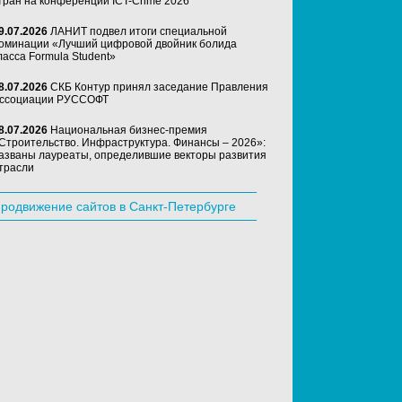
тран на конференции ICT-Crime 2026
9.07.2026
ЛАНИТ подвел итоги специальной
оминации «Лучший цифровой двойник болида
ласса Formula Student»
8.07.2026
СКБ Контур принял заседание Правления
ссоциации РУССОФТ
8.07.2026
Национальная бизнес-премия
Строительство. Инфраструктура. Финансы – 2026»:
азваны лауреаты, определившие векторы развития
трасли
родвижение сайтов в Санкт-Петербурге