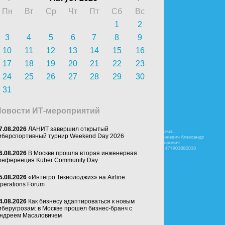
Пн
Вт
Ср
Чт
Пт
Сб
Вс
1
2
3
4
5
6
7
8
9
10
11
12
13
14
15
16
17
18
19
20
21
22
23
24
25
26
27
28
29
30
31
Новости ИТ-мероприятий
7.08.2026
ЛАНИТ завершил открытый
иберспортивный турнир Weekend Day 2026
6.08.2026
В Москве прошла вторая инженерная
онференция Kuber Community Day
5.08.2026
«Интегро Текнолоджиз» на Airline
perations Forum
4.08.2026
Как бизнесу адаптироваться к новым
иберугрозам: в Москве прошел бизнес-бранч с
ндреем Масаловичем