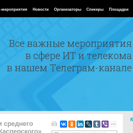
 Aug 2026 03:08:23 GMT
с-мероприятия
Новости
Организаторы
Спикеры
Площадки
и среднего
Касперского»