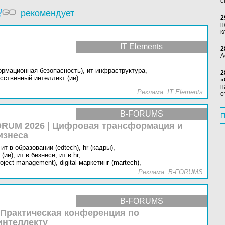
с
рекомендует
2
н
к
IT Elements
2
А
ормационная безопасность),
ит-инфраструктура,
2
сственный интеллект (ии)
«
н
Реклама. IT Elements
о
B-FORUMS
П
RUM 2026 | Цифровая трансформация и
изнеса
ит в образовании (edtech),
hr (кадры),
(ии),
ит в бизнесе,
ит в hr,
oject management),
digital-маркетинг (martech),
Реклама. B-FORUMS
B-FORUMS
 Практическая конференция по
интеллекту