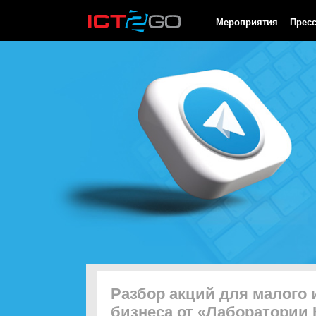
HTTP/1.0 200 OK Cache-Control: no-cache, private Date: Mon, 10
Мероприятия
Прес
Разбор акций для малого 
бизнеса от «Лаборатории 