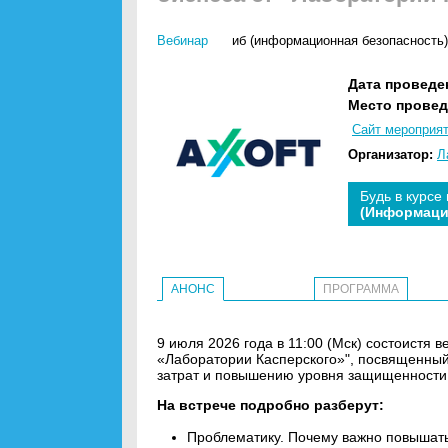
Вебинар
иб (информационная безопасность)
Дата проведе
Место провед
Сайт мероприя
Организатор:
Л
Будь в курсе
(Информаци
АНОНС
ПРОГРАММА
9 июля 2026 года в 11:00 (Мск) состоистя 
«Лаборатории Касперского»", посвященны
затрат и повышению уровня защищенности
На встрече подробно разберут:
Проблематику. Почему важно повышать