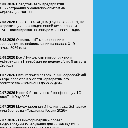
4.08.2026
Представители предприятий
ашиностроения обменялись опытом на
онференции ЛАНИТ
4.08.2026
Проект ООО «ЦЦТ» (Группа «Борлас») по
ифровизации производственной безопасности в
ESCO номинирован на конкурс «1С:Проект года»
3.08.2026
Основные ИТ-конференции и
ероприятия по цифровизации на неделе 3 - 9
вгуста 2026 года
3.08.2026
Все ИТ- и деловые мероприятия и
онференции в Петербурге на неделе с 3 по 9 августа
026 года
1.07.2026
Открыт прием заявок на XII Всероссийский
онкурс проектов в области корпоративного
олонтерства «Чемпионы добрых дел»
0.07.2026
Итоги 9-й технической конференции 1C-
arusTechDay 2026
0.07.2026
Международная ИТ-олимпиада GoIT.space
зяла бронзу на «Хакатонах России 2026»
9.07.2026
«Газинформсервис» провёл
еждународные киберучения для 22 команд из 12