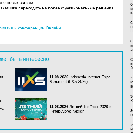
 о новых акциях.
0
 заказчика переходить на более функциональные решения
м
к
0
ц
риятия и конференции Онлайн
F
0
м
а
жет быть интересно
0
к
2
ие
11.08.2026
Indonesia Internet Expo
3
& Summit (IIXS 2026)
к
в
3
ь
R
11.08.2026
Летний ТехФест 2026 в
ть
3
Петербурге: Nexign
в
2
м