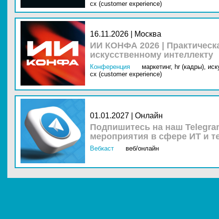
cx (customer experience)
16.11.2026 | Москва
ИИ КОНФА 2026 | Практическ
искусственному интеллекту
Конференция
маркетинг,
hr (кадры),
иск
cx (customer experience)
01.01.2027 | Онлайн
Подпишитесь на наш Telegra
мероприятия в сфере ИТ и т
Вебкаст
веб/онлайн