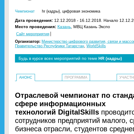
Чемпионат
hr (кадры)
,
цифровая экономика
Дата проведения:
12.12.2018 - 16.12.2018. Начало 12.12.2
Место проведения:
Казань
, МВЦ Казань Экспо
Сайт мероприятия
Организатор:
Министерство цифрового развития, связи и масс
Правительство Республики Татарстан
,
WorldSkills
Будь в курсе всех мероприятий по теме
HR (кадры)
АНОНС
ПРОГРАММА
УЧАСТ
Отраслевой чемпионат по станда
сфере информационных
технологий
DigitalSkills
проводитс
сотрудников предприятий малого, с
бизнеса отрасли, студентов средне