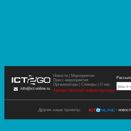
Новости
|
Мероприятия
Рассылк
Пресс-мероприятия
Организаторы
|
Спикеры
|
О нас
info@ict-online.ru
Аренда облачной инфраструктуры
Другие наши проекты:
- новос