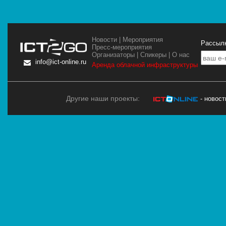
Новости
|
Мероприятия
Рассылк
Пресс-мероприятия
Организаторы
|
Спикеры
|
О нас
info@ict-online.ru
Аренда облачной инфраструктуры
Другие наши проекты:
- новос