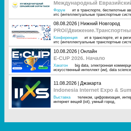
Международный Евразийский
Форум
ит в транспорте
,
беспилотные а
итс (интеллектуальные транспортные сист
08.08.2026 | Нижний Новгород
PRO//Движение.Транспортны
Конференция
ит в транспорте
,
ит в рег
итс (интеллектуальные транспортные сист
10.08.2026 | Онлайн
E-CUP 2026. Начало
Хакатон
big data
,
электронная коммерци
искусственный интеллект (ии)
,
data science
11.08.2026 | Джакарта
Indonesia Internet Expo & Sum
Выставка
телеком
,
цифровизация
,
инте
интернет вещей (iot)
,
умный город
,