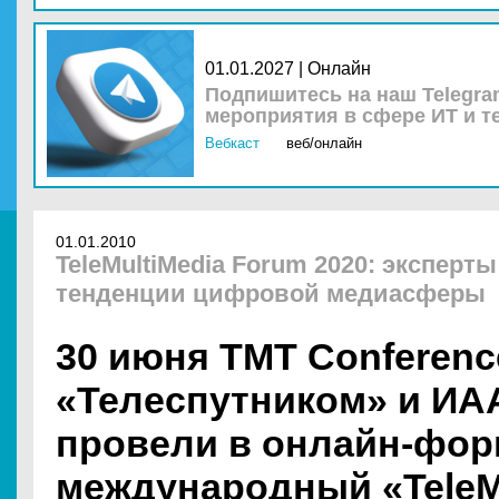
01.01.2027 | Онлайн
Подпишитесь на наш Telegra
мероприятия в сфере ИТ и т
Вебкаст
веб/онлайн
01.01.2010
TeleMultiMedia Forum 2020: экспер
тенденции цифровой медиасферы
30 июня TMT Conferenc
«Телеспутником» и ИАА
провели в онлайн-фор
международный «TeleM