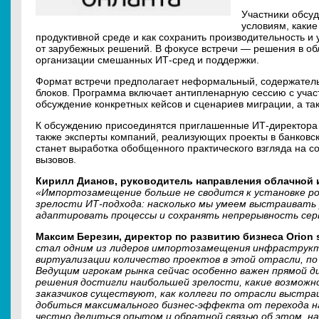
Участники обсуд
условиям, каки
продуктивной среде и как сохранить производительность и
от зарубежных решений. В фокусе встречи — решения в об
организации смешанных ИТ-сред и поддержки.
Формат встречи предполагает неформальный, содержател
блоков. Программа включает антипленарную сессию с учас
обсуждение конкретных кейсов и сценариев миграции, а т
К обсуждению присоединятся приглашенные ИТ-директора
также эксперты компаний, реализующих проекты в банковск
станет выработка обобщенного практического взгляда на с
вызовов.
Кирилл Дианов, руководитель направления облачной 
«Импортозамещение больше не сводится к установке рос
зрелости ИТ-подхода: насколько мы умеем выстраивать
адаптировать процессы и сохранять непрерывность сер
Максим Березин, директор по развитию бизнеса Orion 
стал одним из лидеров импортозамещения инфраструкту
виртуализации количество проектов в этой отрасли, по о
Ведущим игрокам рынка сейчас особенно важен прямой ди
решения достигли наибольшей зрелости, какие возможн
заказчиков существуют, как коллеги по отрасли выстр
добиться максимального бизнес-эффекта от перехода н
честно делиться опытом и обратной связью об этом, н