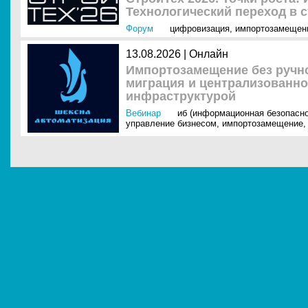
Технологический переход в 
Форум
цифровизация
,
импортозамещен
13.08.2026 | Онлайн
Импортозамещение без ручно
миграция и централизованно
инфраструктурой
Вебинар
иб (информационная безопасно
управление бизнесом
,
импортозамещение
,