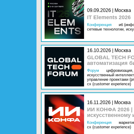
09.09.2026 | Москва
IT Elements 2026
Конференция
иб (инф
сетевые технологии,
иску
16.10.2026 | Москва
GLOBAL TECH FO
автоматизация б
Форум
цифровизация,
искусственный интеллект 
управление проектами (pr
cx (customer experience)
16.11.2026 | Москва
ИИ КОНФА 2026 |
искусственному 
Конференция
маркетин
cx (customer experience)