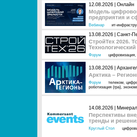
12.08.2026 | Онлайн
Модель цифровой
предприятия и сф
Вебинар
ит-инфрастру
13.08.2026 | Санкт-П
СтройТех 2026. Т
Технологический
Форум
цифровизация
13.08.2026 | Арханге
Арктика – Регион
Форум
телеком
,
цифр
роботизация (rpa)
,
эконом
14.08.2026 | Минер
Перспективы вне
тренды и решени
Круглый Стол
цифров