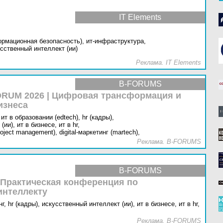
IT Elements
ормационная безопасность),
ит-инфраструктура,
сственный интеллект (ии)
Реклама. IT Elements
B-FORUMS
RUM 2026 | Цифровая трансформация и
изнеса
ит в образовании (edtech),
hr (кадры),
(ии),
ит в бизнесе,
ит в hr,
oject management),
digital-маркетинг (martech),
Реклама. B-FORUMS
B-FORUMS
 Практическая конференция по
интеллекту
г,
hr (кадры),
искусственный интеллект (ии),
ит в бизнесе,
ит в hr,
Реклама. B-FORUMS