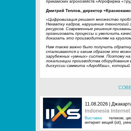
прикамских агрохозяйств «Агрофирма «Тру
Дмитрий Теплов, директор «Краснокамск
«Цифровизация решает множество пробле
Нехватку кадров, нарушение технологий 
ресурсов. Современные решения призван
организовать процессы и увеличить каче
доказать это производителям на кругло
Нам также важно было получить обратну
сталкиваются и каким образом это можн
зарубежных «умных» систем. Поэтому на
локализации производства оборудования 
дискуссии саммита «АгроМаш», который с
СОВ
11.08.2026 | Джакарт
Indonesia Interne
Выставка
телеком
,
ци
интернет вещей (iot)
,
умн