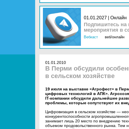
01.01.2027 | Онлайн
Подпишитесь на 
мероприятия в с
Вебкаст
веб/онлайн
01.01.2010
В Перми обсудили особен
в сельском хозяйстве
19 июля на выставке «Агрофест» в Пер
цифровых технологий в АПК». Агрохоз
IT-компании обсудили дальнейшее разв
проблемы, которые сопутствуют их вне
Цифровизация в сельском хозяйстве — нео
конкурентоспособности агропромышленного
занимает лишь 20 место по внедрению тех
объемом продовольственного рынка. Тем не