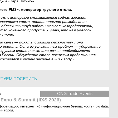
д» и «Заря Путино».
ого РМЗ», модератор круглого стола:
м, с которыми сталкиваются сейчас аграрии.
заготовки корма, нерациональное расходование
ы облегчить труд работников сельхозпредприятий,
ство конечного продукта. Думаю, что нам удалось
м столе.
ю связь — понять, с какими сложностями они
о решить. Одна из услышанных проблем — удорожание
 круглом столе также шла речь о необходимости
в России. Обсуждение стало логичным продолжением
остоялся в нашем регионе в 2017 году.»
ЕТУЕМ ПОСЕТИТЬ
а
CNG Trade Events
t Expo & Summit (IIXS 2026)
фровизация
,
интернет
,
иб (информационная безопасность)
,
big data
,
ый город
,