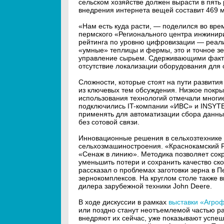
сельском хозяйстве должен вырасти в пять
внедрения интернета вещей составит 469 м
«Нам есть куда расти, — поделился во вре
пермского «Регионального центра инжинир
рейтинга по уровню цифровизации — реализ
«умные» теплицы и фермы, это и точное з
управление сырьем. Сдерживающими фактор
отсутствие локализации оборудования для 
Сложности, которые стоят на пути развития
из ключевых тем обсуждения. Низкое покры
использования технологий отмечали многие
подключились IT-компании «ИВС» и INSYTE 
применять для автоматизации сбора данных
без сотовой связи.
Инновационные решения в сельхозтехнике 
сельхозмашиностроения. «Краснокамский Р
«Сенаж в линию». Методика позволяет сокр
уменьшить потери и сохранить качество с
рассказал о проблемах заготовки зерна в 
зернокомплексов. На круглом столе также
дилера зарубежной техники John Deere.
В ходе дискуссии в рамках
выставки «Агро
или поздно станут неотъемлемой частью ра
внедряют их сейчас, уже показывают успе