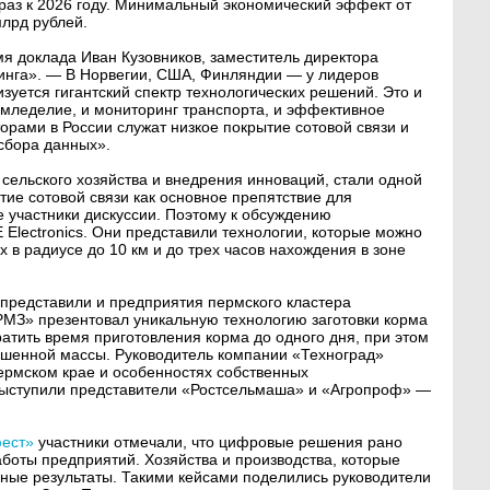
 раз к 2026 году. Минимальный экономический эффект от
лрд рублей.
мя доклада Иван Кузовников, заместитель директора
инга». — В Норвегии, США, Финляндии — у лидеров
уется гигантский спектр технологических решений. Это и
емледелие, и мониторинг транспорта, и эффективное
ами в России служат низкое покрытие сотовой связи и
сбора данных».
 сельского хозяйства и внедрения инноваций, стали одной
тие сотовой связи как основное препятствие для
 участники дискуссии. Поэтому к обсуждению
Electronics. Они представили технологии, которые можно
 в радиусе до 10 км и до трех часов нахождения в зоне
представили и предприятия пермского кластера
МЗ» презентовал уникальную технологию заготовки корма
атить время приготовления корма до одного дня, при этом
кошенной массы. Руководитель компании «Техноград»
Пермском крае и особенностях собственных
 выступили представители «Ростсельмаша» и «Агропроф» —
фест»
участники отмечали, что цифровые решения рано
боты предприятий. Хозяйства и производства, которые
шные результаты. Такими кейсами поделились руководители