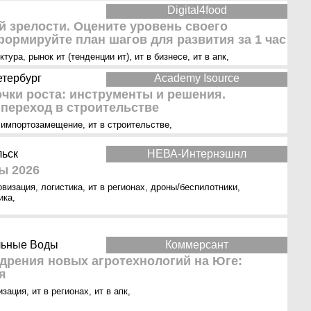
Digital4food
 зрелости. Оцените уровень своего
ормируйте план шагов для развития за 1 час
ктура
,
рынок ит (тенденции ит)
,
ит в бизнесе
,
ит в апк
,
етербург
Academy Isource
очки роста: инструменты и решения.
 переход в строительстве
,
импортозамещение
,
ит в строительстве
,
льск
НЕВА-Интернэшнл
ы 2026
овизация
,
логистика
,
ит в регионах
,
дроны/беспилотники
,
ика
,
альные Воды
Коммерсант
дрения новых агротехнологий на Юге:
я
изация
,
ит в регионах
,
ит в апк
,