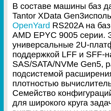
В составе машины баз д
Tantor XData Gen3испол
OpenYard
RS202A на баз
AMD EPYC 9005 серии. 
универсальные 2U-плат
поддержкой LFF и SFF-н
SAS/SATA/NVMe Gen5, р
подсистемой расширения
плотностью вычислитель
Семейство конфигураци
для широкого круга зада