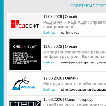
СОВЕТУЕМ ПОСЕ
11.08.2026 | Онлайн
РЕД ВРМ + РЕД АДМ: Управля
компромиссов
Вебинар
по
,
bpm
,
vdi
,
11.08.2026 | Онлайн
Импортонезависимое решени
инфраструктуры. Безопасная 
Вебинар
ит-инфраструктура
,
виртуализ
12.08.2026 | Онлайн
Методы защиты и обеспечен
Вебинар
иб (информационная безопасно
13.08.2026 | Санкт-Петербург
СтройТех 2026. Точки роста: