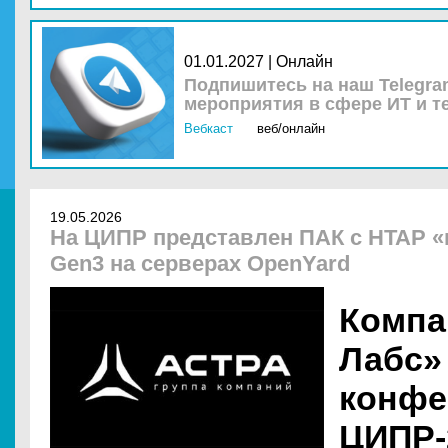
01.01.2027 | Онлайн
Подпишитесь на наш Telegra
мероприятия в сфере ИТ и т
Вебкаст
веб/онлайн
19.05.2026
На ЦИПР представлен ПАК с HTAP «и
Gen3 на серверах OpenYard
Компа
Лабс»
конфе
ЦИПР-