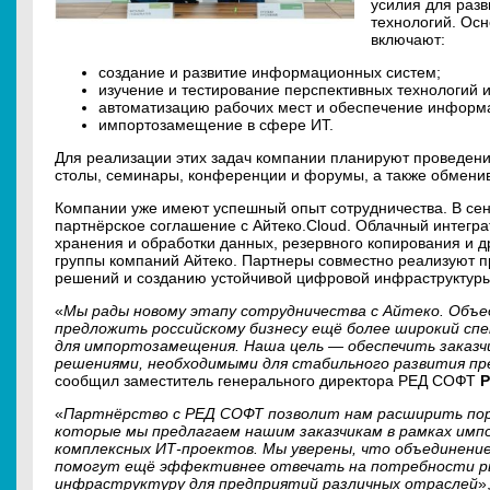
усилия для раз
технологий. Ос
включают:
создание и развитие информационных систем;
изучение и тестирование перспективных технологий и
автоматизацию рабочих мест и обеспечение информ
импортозамещение в сфере ИТ.
Для реализации этих задач компании планируют проведе
столы, семинары, конференции и форумы, а также обменив
Компании уже имеют успешный опыт сотрудничества. В се
партнёрское соглашение с Айтеко.Cloud. Облачный интегр
хранения и обработки данных, резервного копирования и д
группы компаний Айтеко. Партнеры совместно реализуют п
решений и созданию устойчивой цифровой инфраструктуры 
«
Мы рады новому этапу сотрудничества с Айтеко. Объ
предложить российскому бизнесу ещё более широкий сп
для импортозамещения. Наша цель — обеспечить заказ
решениями, необходимыми для стабильного развития пр
сообщил заместитель генерального директора РЕД СОФТ
Р
«
Партнёрство с РЕД СОФТ позволит нам расширить по
которые мы предлагаем нашим заказчикам в рамках имп
комплексных ИТ-проектов. Мы уверены, что объединени
помогут ещё эффективнее отвечать на потребности ры
инфраструктуру для предприятий различных отраслей
»