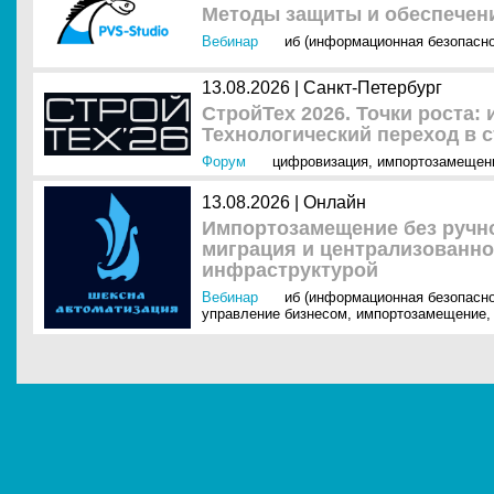
Методы защиты и обеспечен
Вебинар
иб (информационная безопасно
13.08.2026 | Санкт-Петербург
СтройТех 2026. Точки роста:
Технологический переход в 
Форум
цифровизация
,
импортозамещен
13.08.2026 | Онлайн
Импортозамещение без ручно
миграция и централизованно
инфраструктурой
Вебинар
иб (информационная безопасно
управление бизнесом
,
импортозамещение
,