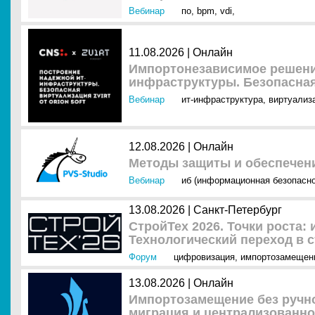
Вебинар
по
,
bpm
,
vdi
,
11.08.2026 | Онлайн
Импортонезависимое решени
инфраструктуры. Безопасная 
Вебинар
ит-инфраструктура
,
виртуализ
12.08.2026 | Онлайн
Методы защиты и обеспечен
Вебинар
иб (информационная безопасно
13.08.2026 | Санкт-Петербург
СтройТех 2026. Точки роста:
Технологический переход в 
Форум
цифровизация
,
импортозамещен
13.08.2026 | Онлайн
Импортозамещение без ручно
миграция и централизованно