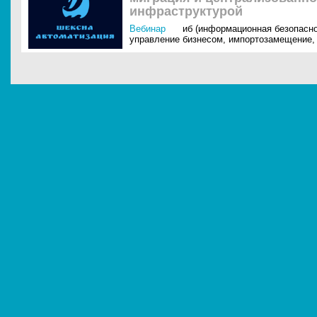
инфраструктурой
Вебинар
иб (информационная безопасно
управление бизнесом
,
импортозамещение
,