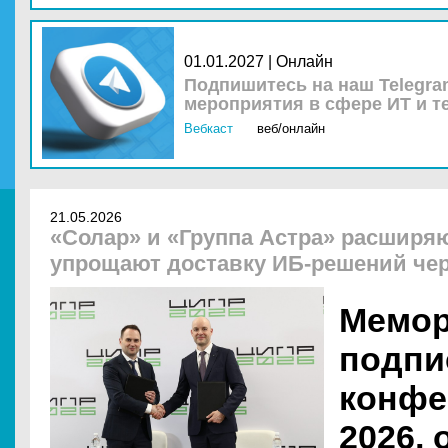
01.01.2027 | Онлайн
Подпишитесь на наш Telegra
мероприятия в сфере ИТ и т
Вебкаст
веб/онлайн
21.05.2026
«Солар» и «Группа Астра» расширя
упрощают доставку ИБ-решений чере
Мемор
подпи
конфе
2026,