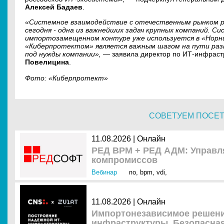
Алексей Бадаев
.
«Системное взаимодействие с отечественным рынком р
сегодня - одна из важнейших задач крупных компаний. Си
импортозамещенном контуре уже используется в «Норни
«Киберпротектом» является важным шагом на пути раз
под нужды компании», —
заявила директор по ИТ-инфраст
Повелицина
.
Фото: «Киберпротект»
СОВЕТУЕМ ПОСЕ
11.08.2026 | Онлайн
РЕД ВРМ + РЕД АДМ: Управля
компромиссов
Вебинар
по
,
bpm
,
vdi
,
11.08.2026 | Онлайн
Импортонезависимое решени
инфраструктуры. Безопасная 