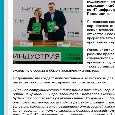
подписания пр
компании «Киб
по ИТ-инфраст
Повелицина.
Соглашение нап
партнёрства: ст
новые технолог
отечественного
прорабатывать 
программных пр
Одним из ключе
развитие профе
специалистов «
проводить обуч
также организо
экспертные сессии и обмен практическим опытом.
Сотрудничество создаст дополнительные возможности для 
развития технологических практик импортозамещения.
«Для нас сотрудничество с флагманом российской горн
одним из крупнейших производителей металлов в мире 
будет способствовать развитию наших ИТ-решений. Мы
опытом и экспертизой, исходя из решения сложных и м
условиях, работать над повышением отказоустойчивос
Это позволит не только укрепить доверие к российскому
российской ИТ-экосистемы», —
подчеркнул генеральный д