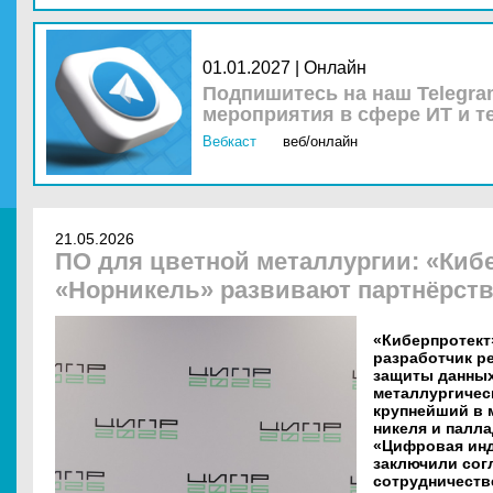
01.01.2027 | Онлайн
Подпишитесь на наш Telegra
мероприятия в сфере ИТ и т
Вебкаст
веб/онлайн
21.05.2026
ПО для цветной металлургии: «Кибе
«Норникель» развивают партнёрст
«Киберпротект
разработчик р
защиты данных
металлургичес
крупнейший в 
никеля и палла
«Цифровая инд
заключили сог
сотрудничеств