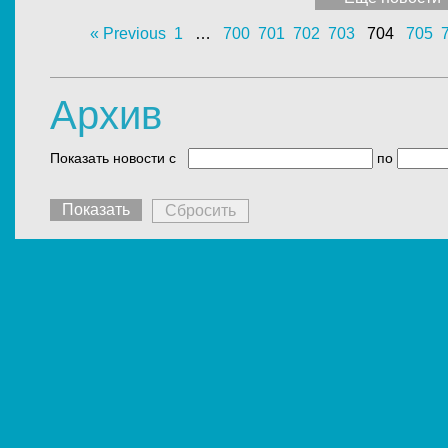
« Previous
1
…
700
701
702
703
704
705
Архив
Показать новости c
по
Сбросить