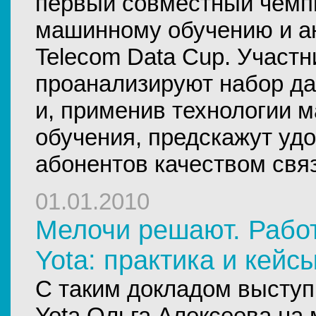
первый совместный чемп
машинному обучению и а
Telecom Data Cup. Участ
проанализируют набор да
и, применив технологии 
обучения, предскажут уд
абонентов качеством связ
01.01.2010
Мелочи решают. Рабо
Yota: практика и кейс
С таким докладом выступ
Yota Ольга Алексеева на