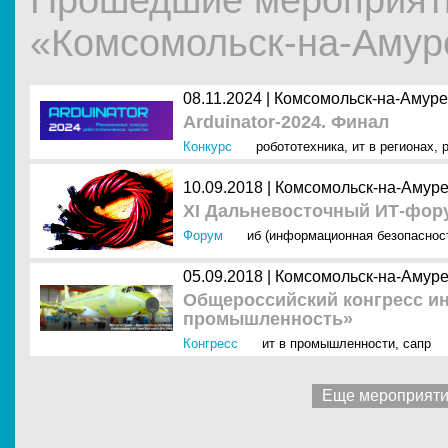
Прошедшие мероприяти
«Комсомольск-на-Амур
08.11.2024 |
Комсомольск-на-Амуре
Arduinator-2024. Финал
Конкурс
робототехника
,
ит в регионах
,
10.09.2018 |
Комсомольск-на-Амур
XI Дальневосточный ИТ-фор
Форум
иб (информационная безопаснос
05.09.2018 |
Комсомольск-на-Амур
Общероссийский конгресс и
промышленность»
Конгресс
ит в промышленности
,
сапр
Еще мероприят