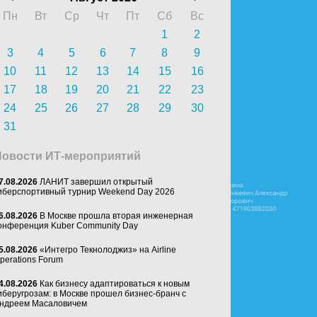
Пн
Вт
Ср
Чт
Пт
Сб
Вс
1
2
3
4
5
6
7
8
9
10
11
12
13
14
15
16
17
18
19
20
21
22
23
24
25
26
27
28
29
30
31
Новости ИТ-мероприятий
7.08.2026
ЛАНИТ завершил открытый
иберспортивный турнир Weekend Day 2026
6.08.2026
В Москве прошла вторая инженерная
онференция Kuber Community Day
5.08.2026
«Интегро Текнолоджиз» на Airline
perations Forum
4.08.2026
Как бизнесу адаптироваться к новым
иберугрозам: в Москве прошел бизнес-бранч с
ндреем Масаловичем