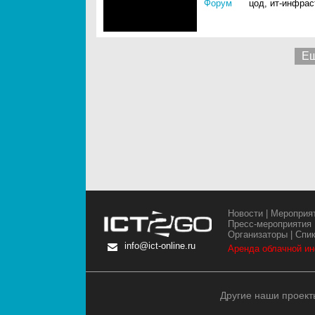
Форум
цод
,
ит-инфрас
Ещ
Новости
|
Мероприя
Пресс-мероприятия
Организаторы
|
Спи
info@ict-online.ru
Аренда облачной и
Другие наши проект