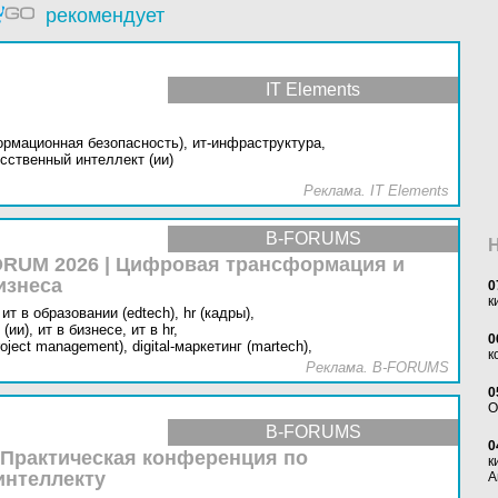
рекомендует
IT Elements
ормационная безопасность),
ит-инфраструктура,
сственный интеллект (ии)
Реклама. IT Elements
B-FORUMS
RUM 2026 | Цифровая трансформация и
изнеса
0
к
ит в образовании (edtech),
hr (кадры),
(ии),
ит в бизнесе,
ит в hr,
0
oject management),
digital-маркетинг (martech),
к
Реклама. B-FORUMS
0
O
B-FORUMS
0
 Практическая конференция по
к
интеллекту
А