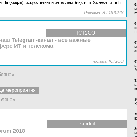
г,
hr (кадры),
искусственный интеллект (ии),
ит в бизнесе,
ит в hr,
0
м
Реклама. B-FORUMS
к
0
ц
F
ICT2GO
наш Telegram-канал - все важные
0
фере ИТ и телекома
м
а
Реклама. ICT2GO
0
к
2
бляна»
3
к
в
е мероприятия
бляна»
3
R
3
в
а
Panduit
2
orum 2018
м