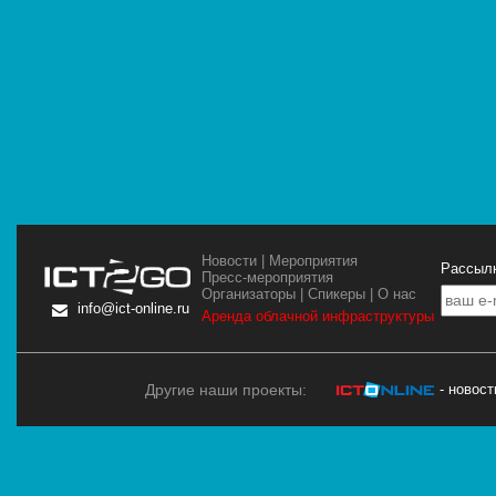
Новости
|
Мероприятия
Рассылк
Пресс-мероприятия
Организаторы
|
Спикеры
|
О нас
info@ict-online.ru
Аренда облачной инфраструктуры
Другие наши проекты:
- новос