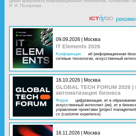
Декан факультета информационных технологий, Алтайский Го
И. И. Ползунова
рекоме
09.09.2026 | Москва
IT Elements 2026
Конференция
иб (информационная безо
сетевые технологии,
искусственный интелл
16.10.2026 | Москва
GLOBAL TECH FORUM 2026 |
автоматизация бизнеса
Форум
цифровизация,
ит в образовании 
искусственный интеллект (ии),
ит в бизнес
управление проектами (project management
cx (customer experience)
16.11.2026 | Москва