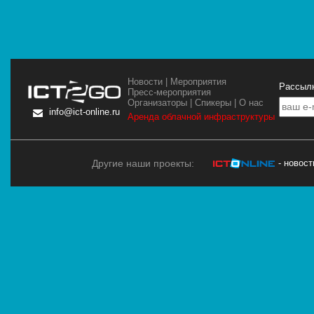
Новости
|
Мероприятия
Рассылк
Пресс-мероприятия
Организаторы
|
Спикеры
|
О нас
info@ict-online.ru
Аренда облачной инфраструктуры
Другие наши проекты:
- новос