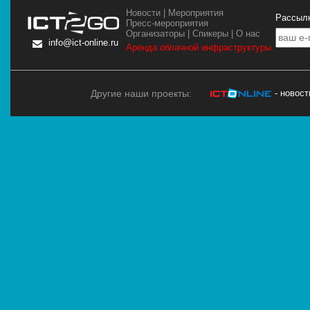
Новости
|
Мероприятия
Рассылк
Пресс-мероприятия
Организаторы
|
Спикеры
|
О нас
info@ict-online.ru
Аренда облачной инфраструктуры
Другие наши проекты:
- новос