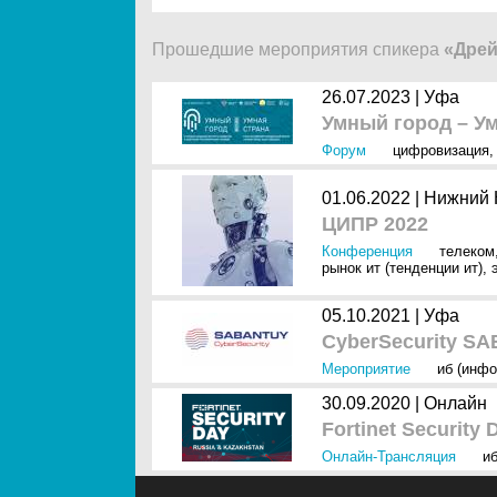
Прошедшие мероприятия спикера
«Дрей
26.07.2023 |
Уфа
Умный город – У
Форум
цифровизация
01.06.2022 |
Нижний 
ЦИПР 2022
Конференция
телеком
рынок ит (тенденции ит)
,
05.10.2021 |
Уфа
CyberSecurity S
Мероприятие
иб (инфо
30.09.2020 |
Онлайн
Fortinet Security 
Онлайн-Трансляция
и