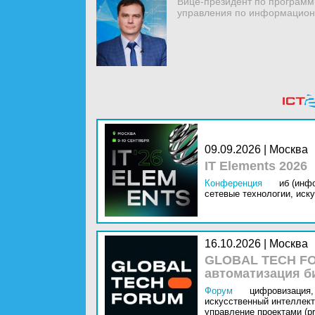
Вице-президент по программ
управления по информацион
09.09.2026 | Москва
IT Elements 2026
Конференция
иб (инф
сетевые технологии,
иску
16.10.2026 | Москва
GLOBAL TECH FO
автоматизация б
Форум
цифровизация,
искусственный интеллект 
управление проектами (pr