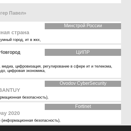
гер Павел»
Минстрой России
мная страна
,
умный город
,
ит в жкх
,
Новгород
ЦИПР
,
медиа
,
цифровизация
,
регулирование в сфере ит и телекома
,
эдо
,
цифровая экономика
,
Ovodov CyberSecurity
ABANTUY
рмационная безопасность)
,
Fortinet
Day 2020
б (информационная безопасность)
,