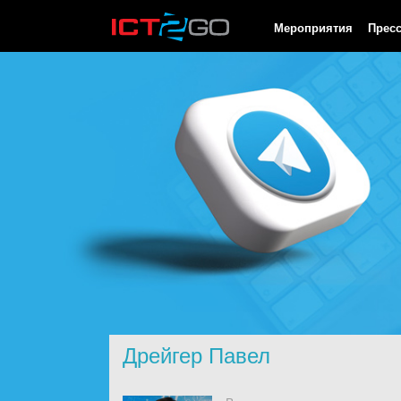
HTTP/1.0 200 OK Cache-Control: no-cache, private Date: Sat, 08 
Мероприятия
Прес
Дрейгер Павел