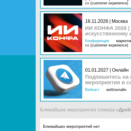
cx (customer experience)
16.11.2026 | Москва
ИИ КОНФА 2026 |
искусственному 
Конференция
маркетин
cx (customer experience)
01.01.2027 | Онлайн
Подпишитесь на 
мероприятия в с
Вебкаст
веб/онлайн
Ближайшие мероприятия спикера
«Дрей
Ближайших мероприятий нет