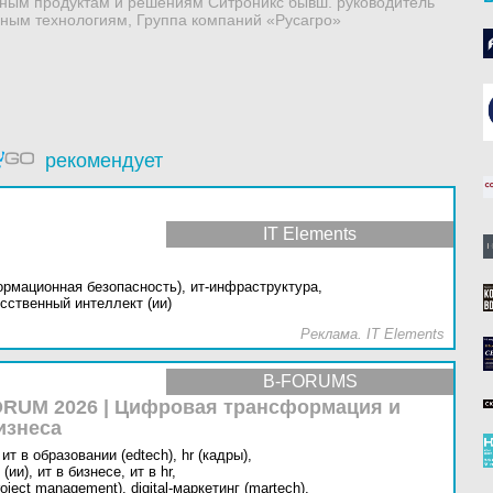
ным продуктам и решениям Ситроникс бывш. руководитель
ным технологиям, Группа компаний «Русагро»
рекомендует
IT Elements
ормационная безопасность),
ит-инфраструктура,
сственный интеллект (ии)
Реклама. IT Elements
B-FORUMS
RUM 2026 | Цифровая трансформация и
изнеса
ит в образовании (edtech),
hr (кадры),
(ии),
ит в бизнесе,
ит в hr,
oject management),
digital-маркетинг (martech),