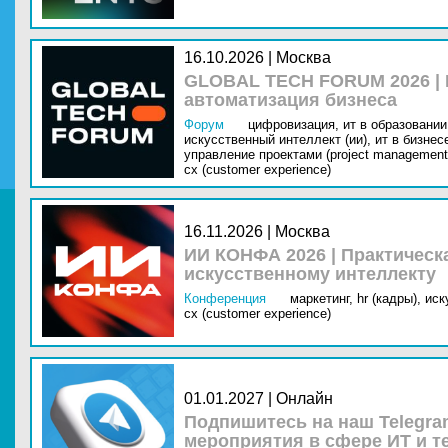
16.10.2026 | Москва
GLOBAL TECH FORUM 2026 |
автоматизация бизнеса
Форум
цифровизация,
ит в образовании 
искусственный интеллект (ии),
ит в бизнес
управление проектами (project management
cx (customer experience)
16.11.2026 | Москва
ИИ КОНФА 2026 | Практическ
искусственному интеллекту
Конференция
маркетинг,
hr (кадры),
иск
cx (customer experience)
01.01.2027 | Онлайн
Подпишитесь на наш Telegra
мероприятия в сфере ИТ и т