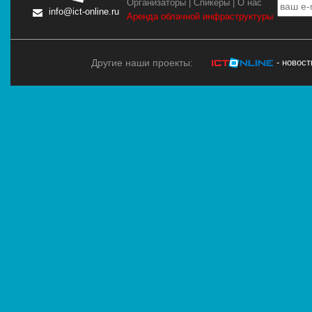
Организаторы
|
Спикеры
|
О нас
info@ict-online.ru
Аренда облачной инфраструктуры
Другие наши проекты:
- новос