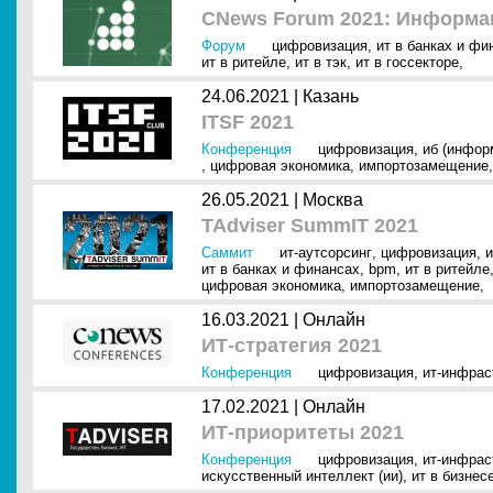
CNews Forum 2021: Информа
Форум
цифровизация
,
ит в банках и фи
ит в ритейле
,
ит в тэк
,
ит в госсекторе
,
24.06.2021 |
Казань
ITSF 2021
Конференция
цифровизация
,
иб (инфор
,
цифровая экономика
,
импортозамещение
,
26.05.2021 |
Москва
TAdviser SummIT 2021
Саммит
ит-аутсорсинг
,
цифровизация
,
и
ит в банках и финансах
,
bpm
,
ит в ритейле
цифровая экономика
,
импортозамещение
,
16.03.2021 |
Онлайн
ИТ-стратегия 2021
Конференция
цифровизация
,
ит-инфрас
17.02.2021 |
Онлайн
ИТ-приоритеты 2021
Конференция
цифровизация
,
ит-инфрас
искусственный интеллект (ии)
,
ит в бизнес