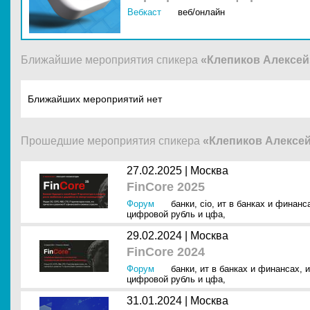
Вебкаст
веб/онлайн
Ближайшие мероприятия спикера
«Клепиков Алексей
Ближайших мероприятий нет
Прошедшие мероприятия спикера
«Клепиков Алексе
27.02.2025 |
Москва
FinCore 2025
Форум
банки
,
cio
,
ит в банках и финанс
цифровой рубль и цфа
,
29.02.2024 |
Москва
FinCore 2024
Форум
банки
,
ит в банках и финансах
,
и
цифровой рубль и цфа
,
31.01.2024 |
Москва