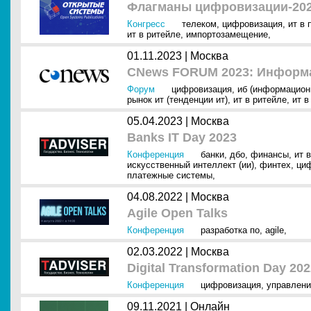
Флагманы цифровизации-202
Конгресс
телеком
,
цифровизация
,
ит в
ит в ритейле
,
импортозамещение
,
01.11.2023 |
Москва
CNews FORUM 2023: Информа
Форум
цифровизация
,
иб (информацион
рынок ит (тенденции ит)
,
ит в ритейле
,
ит в
05.04.2023 |
Москва
Banks IT Day 2023
Конференция
банки
,
дбо
,
финансы
,
ит 
искусственный интеллект (ии)
,
финтех
,
ци
платежные системы
,
04.08.2022 |
Москва
Agile Open Talks
Конференция
разработка по
,
agile
,
02.03.2022 |
Москва
Digital Transformation Day 20
Конференция
цифровизация
,
управлени
09.11.2021 |
Онлайн