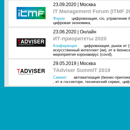
23.09.2020 |
Москва
IT Management Forum (ITMF 2
Форум
цифровизация
,
cio
,
управление 
цифровая экономика
,
23.06.2020 |
Онлайн
ИТ-приоритеты 2020
Конференция
цифровизация
,
рынок ит (
искусственный интеллект (ии)
,
ит в бизнес
мероприятия коронавирус (covid)
,
29.05.2019 |
Москва
TAdviser SummIT 2019
Саммит
автоматизация (бизнес-приложе
,
ит в госсекторе
,
технический сервис
,
циф