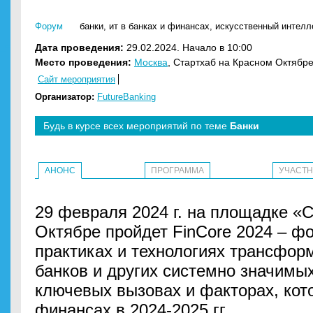
Форум
банки
,
ит в банках и финансах
,
искусственный интелле
Дата проведения:
29.02.2024. Начало в 10:00
Место проведения:
Москва
, Стартхаб на Красном Октябре
Сайт мероприятия
Организатор:
FutureBanking
Будь в курсе всех мероприятий по теме
Банки
АНОНС
ПРОГРАММА
УЧАСТ
29 февраля 2024 г. на площадке «
Октябре пройдет FinCore 2024 – ф
практиках и технологиях трансфор
банков и других системно значимых
ключевых вызовах и факторах, кот
финансах в 2024-2025 гг.