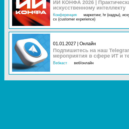
ИИ КОНФА 2026 | Практическ
искусственному интеллекту
Конференция
маркетинг,
hr (кадры),
иск
cx (customer experience)
01.01.2027 | Онлайн
Подпишитесь на наш Telegra
мероприятия в сфере ИТ и т
Вебкаст
веб/онлайн