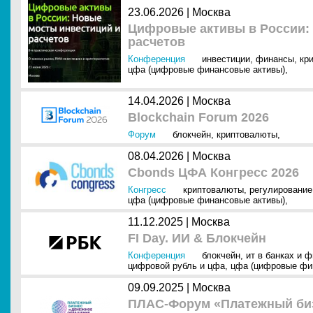
23.06.2026 |
Москва
Цифровые активы в России:
расчетов
Конференция
инвестиции
,
финансы
,
кр
цфа (цифровые финансовые активы)
,
14.04.2026 |
Москва
Blockchain Forum 2026
Форум
блокчейн
,
криптовалюты
,
08.04.2026 |
Москва
Cbonds ЦФА Конгресс 2026
Конгресс
криптовалюты
,
регулирование
цфа (цифровые финансовые активы)
,
11.12.2025 |
Москва
FI Day. ИИ & Блокчейн
Конференция
блокчейн
,
ит в банках и 
цифровой рубль и цфа
,
цфа (цифровые фи
09.09.2025 |
Москва
ПЛАС-Форум «Платежный биз