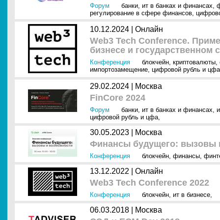
Форум
банки
,
ит в банках и финансах
,
регулирование в сфере финансов
,
цифрово
10.12.2024 |
Онлайн
Web3 Tech Conference. Прим
бизнесе и государственном с
Конференция
блокчейн
,
криптовалюты
,
импортозамещение
,
цифровой рубль и цфа
29.02.2024 |
Москва
FinCore 2024
Форум
банки
,
ит в банках и финансах
,
и
цифровой рубль и цфа
,
30.05.2023 |
Москва
Финансы будущего: вызовы 
Конференция
блокчейн
,
финансы
,
финт
13.12.2022 |
Онлайн
Web3 Tech Conference 2022
Конференция
блокчейн
,
ит в бизнесе
,
06.03.2018 |
Москва