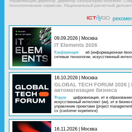
Управляющий директор, директор Лаборатории блокчейн, Сбе
технологическим сервисам, Национальный расчетный депози
рекоме
09.09.2026 | Москва
IT Elements 2026
Конференция
иб (информационная безо
сетевые технологии,
искусственный интелл
16.10.2026 | Москва
GLOBAL TECH FORUM 2026 |
автоматизация бизнеса
Форум
цифровизация,
ит в образовании 
искусственный интеллект (ии),
ит в бизнес
управление проектами (project management
cx (customer experience)
16.11.2026 | Москва