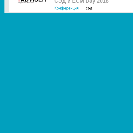
СЭД и ECM Day 2018
Конференция
сэд
,