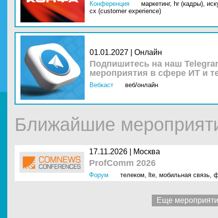
Конференция
маркетинг,
hr (кадры),
иск
cx (customer experience)
01.01.2027 | Онлайн
Подпишитесь на наш Telegra
мероприятия в сфере ИТ и т
Вебкаст
веб/онлайн
Ближайшие мероприяти
17.11.2026 |
Москва
ProfComm 2026
Форум
телеком
,
lte
,
мобильная связь
,
ф
Еще мероприят