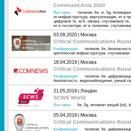
CommunicAsia 2020
Выставка
телеком
,
lte
,
vr
,
5g
,
tелемарке
ит-инфраструктура
,
виртуализация
,
ит в п
цифровое тв
,
wi-fi
,
облака
,
спутниковое тв
,
ит в госсекторе
,
ит в телекоме
,
спутникова
03.09.2020 |
Москва
Critical Communications Russ
Конференция
телеком
,
lte
,
безопасност
критическая инфраструктура
,
спутниковая 
18.04.2019 |
Москва
Critical Communications Russ
Конференция
телеком
,
lte
,
цифровизац
безопасность
,
видеонаблюдение
,
умный го
21.05.2018 |
Лондон
SCWS World
Выставка
lte
,
5g
,
интернет вещей (iot)
,
б
05.04.2018 |
Москва
Critical Communications Russ
Конференция
телеком
,
lte
,
цифровизац