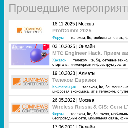
Прошедшие мероприяти
18.11.2025 |
Москва
ProfComm 2025
Форум
телеком
,
lte
,
мобильная связь
,
ф
03.10.2025 |
Онлайн
MTC Engineer Hack. Прием за
Хакатон
телеком
,
lte
,
5g
,
сетевые техно
стартапы
,
инженерная инфраструктура
,
ит
19.10.2023 |
Алматы
Телеком Евразия
Конференция
телеком
,
lte
,
5g
,
мобильна
цифровая экономика
,
ит в телекоме
,
спутн
26.05.2022 |
Москва
Wireless Russia & CIS: Сети 
Форум
телеком
,
lte
,
5g
,
mvno
,
мобильны
беспроводные сети
,
мобильная связь
,
фик
17.06.2021 |
Онлайн