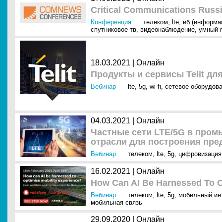
Critical Communications Russ
Конференция
телеком
,
lte
,
иб (информа
спутниковое тв
,
видеонаблюдение
,
умный 
18.03.2021 |
Онлайн
Продукты и сервисы Telit дл
Вебинар
lte
,
5g
,
wi-fi
,
сетевое оборудов
04.03.2021 |
Онлайн
Частные сети LTE/5G в пром
отрасли для построения пре
Вебинар
телеком
,
lte
,
5g
,
цифровизация
16.02.2021 |
Онлайн
How Can AI Be Harnessed To O
Вебинар
телеком
,
lte
,
5g
,
мобильный ин
мобильная связь
29.09.2020 |
Онлайн