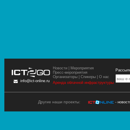
Новости
|
Мероприятия
Рассылк
Пресс-мероприятия
Организаторы
|
Спикеры
|
О нас
info@ict-online.ru
Аренда облачной инфраструктуры
Другие наши проекты:
- новос