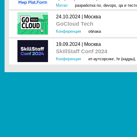
Митап
разработка по
,
devops
,
qa и тест
24.10.2024 |
Москва
GoCloud Tech
Конференция
облака
19.09.2024 |
Москва
SkillStaff Conf 2024
Конференция
ит-аутсорсинг
,
hr (кадры)