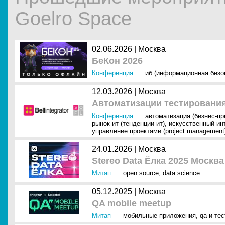
Goelro Space
02.06.2026 |
Москва
БеКон 2026
Конференция
иб (информационная безо
12.03.2026 |
Москва
Автоматизации тестирования
Конференция
автоматизация (бизнес-п
рынок ит (тенденции ит)
,
искусственный инт
управление проектами (project management
24.01.2026 |
Москва
Stereo Data Ёлка 2025 Москва
Митап
open source
,
data science
05.12.2025 |
Москва
QA mobile meetup
Митап
мобильные приложения
,
qa и те