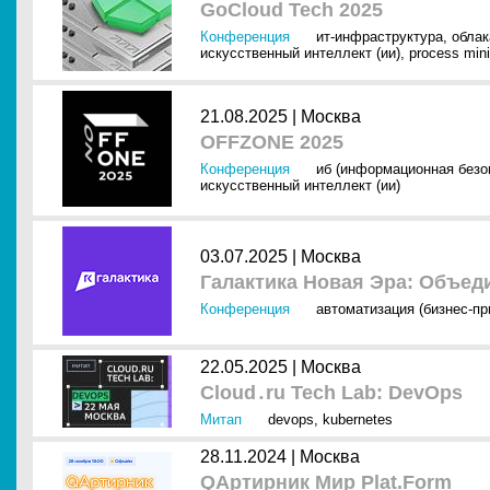
GoCloud Tech 2025
Конференция
ит-инфраструктура
,
облак
искусственный интеллект (ии)
,
process min
21.08.2025 |
Москва
OFFZONE 2025
Конференция
иб (информационная безо
искусственный интеллект (ии)
03.07.2025 |
Москва
Галактика Новая Эра: Объед
Конференция
автоматизация (бизнес-п
22.05.2025 |
Москва
Cloud․ru Tech Lab: DevOps
Митап
devops
,
kubernetes
28.11.2024 |
Москва
QAртирник Мир Plat.Form