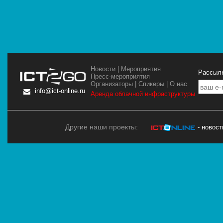
Новости
|
Мероприятия
Рассылк
Пресс-мероприятия
Организаторы
|
Спикеры
|
О нас
info@ict-online.ru
Аренда облачной инфраструктуры
Другие наши проекты:
- новос