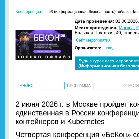
Конференция
иб (информационная безопасность)
,
облака
,
ku
Дата проведения:
02.06.2026.
Место проведения:
Москва
,
G
Большая Почтовая, 40, строен
Сайт мероприятия
Организатор:
Luntry
Будь в курсе всех мероприят
(Информационная безопас
АНОНС
ПРОГРАММА
УЧАСТ
2 июня 2026 г. в Москве пройдет 
единственная в России конференци
контейнеров и Kubernetes
Четвертая конференция «БеКон» с