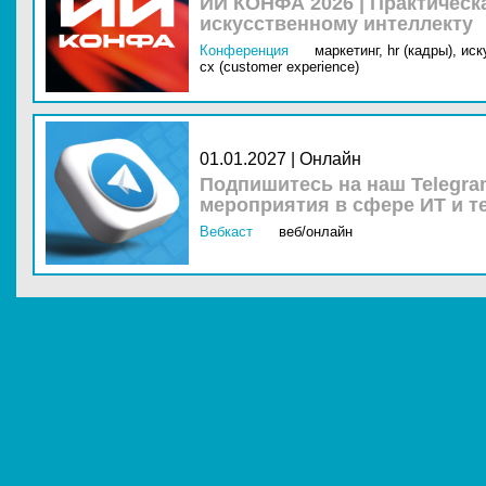
ИИ КОНФА 2026 | Практическ
искусственному интеллекту
Конференция
маркетинг,
hr (кадры),
иск
cx (customer experience)
01.01.2027 | Онлайн
Подпишитесь на наш Telegra
мероприятия в сфере ИТ и т
Вебкаст
веб/онлайн