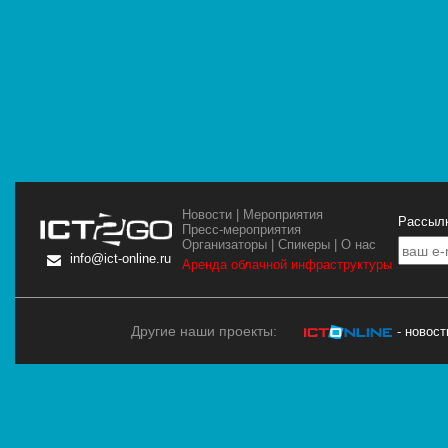
Новости
|
Мероприятия
Рассылк
Пресс-мероприятия
Организаторы
|
Спикеры
|
О нас
info@ict-online.ru
Аренда облачной инфраструктуры
Другие наши проекты:
- новос