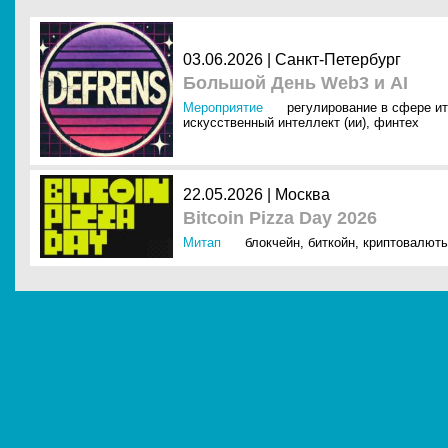
03.06.2026 |
Санкт-Петербург
Большой День Web3 и AI
Мероприятие
регулирование в сфере ит
искусственный интеллект (ии)
,
финтех
22.05.2026 |
Москва
Bitcoin Pizza Day 2026
Митап
блокчейн
,
биткойн
,
криптовалют