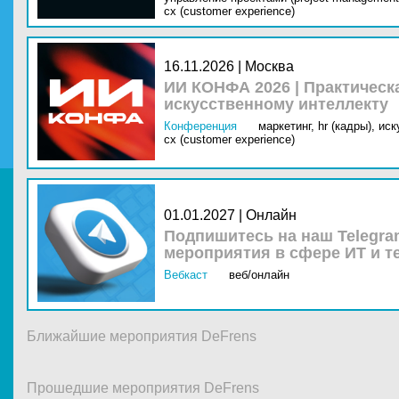
cx (customer experience)
16.11.2026 | Москва
ИИ КОНФА 2026 | Практическ
искусственному интеллекту
Конференция
маркетинг,
hr (кадры),
иск
cx (customer experience)
01.01.2027 | Онлайн
Подпишитесь на наш Telegra
мероприятия в сфере ИТ и т
Вебкаст
веб/онлайн
Ближайшие мероприятия DeFrens
Прошедшие мероприятия DeFrens