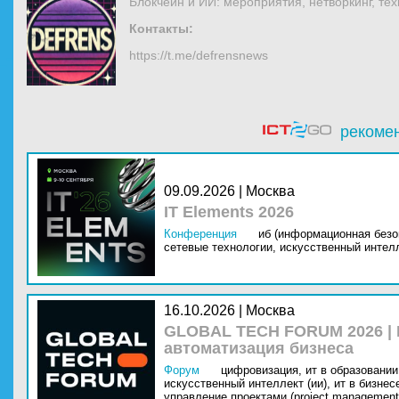
Блокчейн и ИИ: мероприятия, нетворкинг, те
Контакты:
https://t.me/defrensnews
рекоме
09.09.2026 | Москва
IT Elements 2026
Конференция
иб (информационная безо
сетевые технологии,
искусственный интелл
16.10.2026 | Москва
GLOBAL TECH FORUM 2026 |
автоматизация бизнеса
Форум
цифровизация,
ит в образовании 
искусственный интеллект (ии),
ит в бизнес
управление проектами (project management