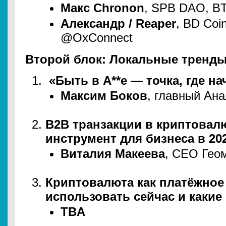
Макс Chronon
, SPB DAO, BT
Александр / Reaper
, BD Co
@OxConnect
Второй блок: Локальные тренды, 
«Быть в А**е — точка, где н
Максим Боков
, главный Ан
B2B транзакции в криптовал
инструмент для бизнеса в 20
Виталия Макеева
, CEO Гео
Криптовалюта как платёжное 
использовать сейчас и какие
TBA