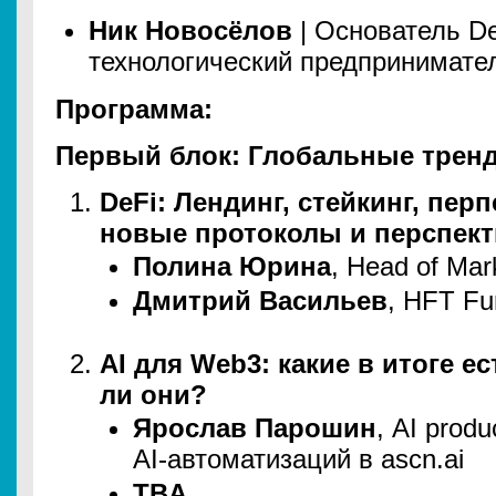
Ник Новосёлов
| Основатель D
технологический предпринимате
Программа:
Первый блок: Глобальные тренды,
DeFi: Лендинг, стейкинг, пер
новые протоколы и перспек
Полина Юрина
, Head of Mark
Дмитрий Васильев
, HFT Fu
AI для Web3: какие в итоге е
ли они?
Ярослав Парошин
, AI produ
AI-автоматизаций в ascn.ai
TBA