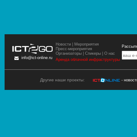
Новости
|
Мероприятия
Рассылк
Пресс-мероприятия
Организаторы
|
Спикеры
|
О нас
info@ict-online.ru
Аренда облачной инфраструктуры
Другие наши проекты:
- новос