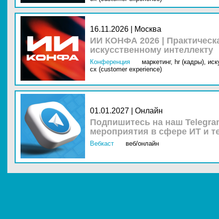
16.11.2026 | Москва
ИИ КОНФА 2026 | Практическ
искусственному интеллекту
Конференция
маркетинг,
hr (кадры),
иск
cx (customer experience)
01.01.2027 | Онлайн
Подпишитесь на наш Telegra
мероприятия в сфере ИТ и т
Вебкаст
веб/онлайн