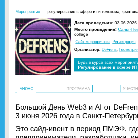
Мероприятие
регулирование в сфере ит и телекома
,
криптов
Дата проведения:
03.06.2026.
Место проведения:
Санкт-Пе
college
Сайт мероприятия
Регистрация
Организатор:
DeFrens
,
Геометри
Будь в курсе всех мероприят
Регулирование в сфере ИТ
АНОНС
ПРОГРАММА
УЧАСТ
Большой День Web3 и AI от DeFren
3 июня 2026 года в Санкт-Петербур
Это сайд-ивент в период ПМЭФ, гд
предприниматели, разработчики, и