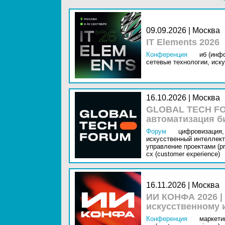
09.09.2026 | Москва
IT Elements 2026
Конференция
иб (инф
сетевые технологии,
иску
16.10.2026 | Москва
GLOBAL TECH FO
автоматизация б
Форум
цифровизация,
искусственный интеллект 
управление проектами (pr
cx (customer experience)
16.11.2026 | Москва
ИИ КОНФА 2026 |
искусственному 
Конференция
маркетин