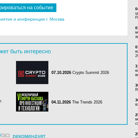
рироваться на событие
0
ц
F
ятия и конференции г. Москва
0
м
а
0
жет быть интересно
к
2
3
к
07.10.2026
Crypto Summit 2026
в
3
R
3
е:
04.11.2026
The Trends 2026
в
2
м
с
2
рекомендует