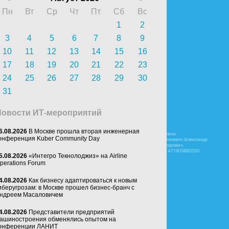
Пн
Вт
Ср
Чт
Пт
Сб
Вс
1
2
3
4
5
6
7
8
9
10
11
12
13
14
15
16
17
18
19
20
21
22
23
24
25
26
27
28
29
30
31
Новости ИТ-мероприятий
6.08.2026
В Москве прошла вторая инженерная
онференция Kuber Community Day
5.08.2026
«Интегро Текнолоджиз» на Airline
perations Forum
4.08.2026
Как бизнесу адаптироваться к новым
иберугрозам: в Москве прошел бизнес-бранч с
ндреем Масаловичем
4.08.2026
Представители предприятий
ашиностроения обменялись опытом на
онференции ЛАНИТ