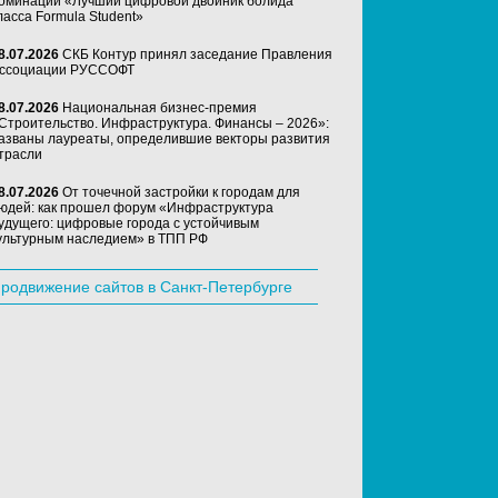
оминации «Лучший цифровой двойник болида
ласса Formula Student»
8.07.2026
СКБ Контур принял заседание Правления
ссоциации РУССОФТ
8.07.2026
Национальная бизнес-премия
Строительство. Инфраструктура. Финансы – 2026»:
азваны лауреаты, определившие векторы развития
трасли
8.07.2026
От точечной застройки к городам для
юдей: как прошел форум «Инфраструктура
удущего: цифровые города с устойчивым
ультурным наследием» в ТПП РФ
родвижение сайтов в Санкт-Петербурге