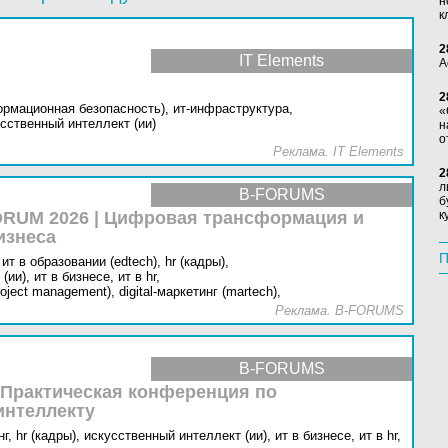
н
к
2
IT Elements
А
2
ормационная безопасность),
ит-инфраструктура,
«
сственный интеллект (ии)
н
о
Реклама. IT Elements
2
л
B-FORUMS
б
RUM 2026 | Цифровая трансформация и
к
изнеса
П
ит в образовании (edtech),
hr (кадры),
(ии),
ит в бизнесе,
ит в hr,
oject management),
digital-маркетинг (martech),
Реклама. B-FORUMS
B-FORUMS
 Практическая конференция по
интеллекту
г,
hr (кадры),
искусственный интеллект (ии),
ит в бизнесе,
ит в hr,