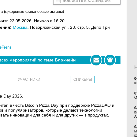
ДОБАВИТЬ В КАЛЕНДАРЬ
а (цифровые финансовые активы)
ния:
22.05.2026. Начало в 16:20
ения:
Москва
, Новорязанская ул., 23, стр. 5, Депо Три
eFrens
 всех мероприятий по теме
Блокчейн
0
УЧАСТНИКИ
СПИКЕРЫ
к
0
za Day 2026.
O
ап в честь Bitcoin Pizza Day при поддержке PizzaDAO и
0
ов и популяризаторов, которые делают технологии
к
вать инновации для себя и для других — в продуктах,
А
0
м
к