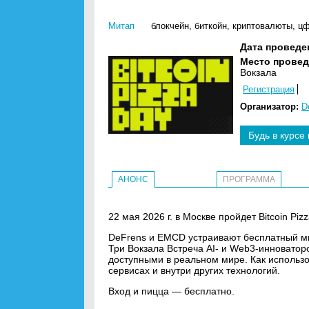
Митап
блокчейн
,
биткойн
,
криптовалюты
,
цф
Дата проведе
Место провед
Вокзала
Регистрация
Организатор:
D
Будь в курсе
АНОНС
ПРОГРАММА
22 мая 2026 г. в Москве пройдет Bitcoin Piz
DeFrens и EMCD устраивают бесплатный мит
Три Вокзала Встреча AI- и Web3-инноватор
доступными в реальном мире. Как использо
сервисах и внутри других технологий.
Вход и пицца — бесплатно.