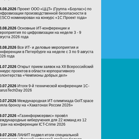
4.08.2026
Проект ООО «ЦЦТ» (Группа «Борлас») по
ифровизации производственной безопасности в
ESCO номинирован на конкурс «1С:Проект года»
3.08.2026
Основные ИТ-конференции и
ероприятия по цифровизации на неделе 3 - 9
вгуста 2026 года
3.08.2026
Все ИТ- и деловые мероприятия и
онференции в Петербурге на неделе с 3 по 9 августа
026 года
1.07.2026
Открыт прием заявок на XII Всероссийский
онкурс проектов в области корпоративного
олонтерства «Чемпионы добрых дел»
0.07.2026
Итоги 9-й технической конференции 1C-
arusTechDay 2026
0.07.2026
Международная ИТ-олимпиада GoIT.space
зяла бронзу на «Хакатонах России 2026»
9.07.2026
«Газинформсервис» провёл
еждународные киберучения для 22 команд из 12
тран на конференции ICT-Crime 2026
9.07.2026
ЛАНИТ подвел итоги специальной