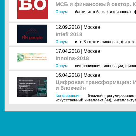
МСБ и финансовый сектор. К
Форум
банки
,
ит в банках и финансах
,
12.09.2018 |
Москва
Intefi 2018
Форум
ит в банках и финансах
,
финтех
17.04.2018 |
Москва
InnoIns-2018
Форум
цифровизация
,
инновации
,
фина
16.04.2018 |
Москва
Цифровая трансформация: И
и блокчейн
Конференция
блокчейн
,
регулирование 
искусственный интеллект (ии)
,
интеллекту