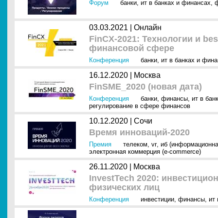
Форум
банки
,
ит в банках и финансах
,
03.03.2021 |
Онлайн
FinCX-2021: Технологии и bes
финансовой сфере
Конференция
банки
,
ит в банках и фин
16.12.2020 |
Москва
FinSME_2020 (новая дата)
Конференция
банки
,
финансы
,
ит в бан
регулирование в сфере финансов
10.12.2020 |
Сочи
Время инноваций-2020
Премия
телеком
,
vr
,
иб (информационна
электронная коммерция (e-commerce)
26.11.2020 |
Москва
InvestTech 2020: инвестицион
физических лиц
Конференция
инвестиции
,
финансы
,
ит