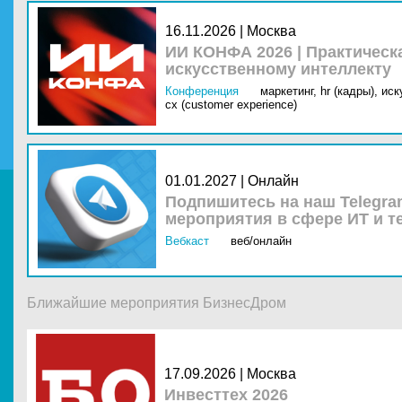
16.11.2026 | Москва
ИИ КОНФА 2026 | Практическ
искусственному интеллекту
Конференция
маркетинг,
hr (кадры),
иск
cx (customer experience)
01.01.2027 | Онлайн
Подпишитесь на наш Telegra
мероприятия в сфере ИТ и т
Вебкаст
веб/онлайн
Ближайшие мероприятия БизнесДром
17.09.2026 |
Москва
Инвесттех 2026