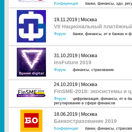
Конференция
банки
,
финансы
,
эдо
,
рег
19.11.2019 |
Москва
VII Национальный платёжны
Форум
банки
,
финансы
,
ит в банках и 
31.10.2019 |
Москва
InsFuture 2019
Форум
финансы
,
страхование
24.10.2019 |
Москва
FinSME-2019: экосистемы и 
Форум
цифровизация
,
финансы
,
ит в б
регулирование в сфере финансов
18.06.2019 |
Москва
Банкострахование 2019
Конференция
банки
,
финансы
,
страхов