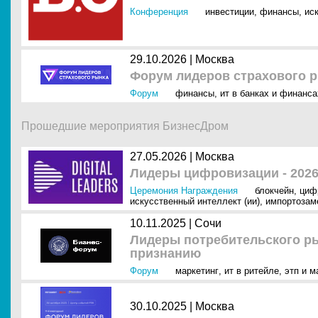
Конференция
инвестиции
,
финансы
,
ис
29.10.2026 |
Москва
Форум лидеров страхового р
Форум
финансы
,
ит в банках и финанса
Прошедшие мероприятия БизнесДром
27.05.2026 |
Москва
Лидеры цифровизации - 2026 (
Церемония Награждения
блокчейн
,
циф
искусственный интеллект (ии)
,
импортозам
10.11.2025 |
Сочи
Лидеры потребительского рын
признанию
Форум
маркетинг
,
ит в ритейле
,
этп и 
30.10.2025 |
Москва