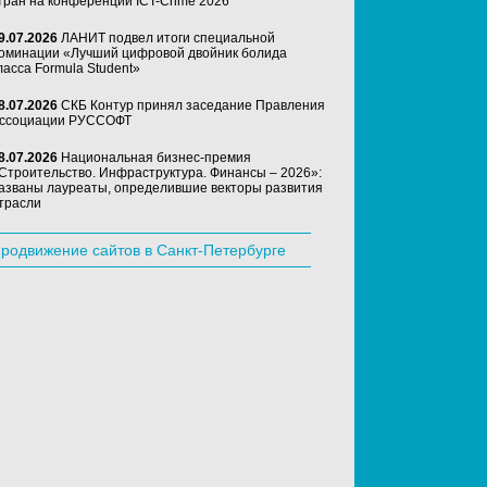
тран на конференции ICT-Crime 2026
9.07.2026
ЛАНИТ подвел итоги специальной
оминации «Лучший цифровой двойник болида
ласса Formula Student»
8.07.2026
СКБ Контур принял заседание Правления
ссоциации РУССОФТ
8.07.2026
Национальная бизнес-премия
Строительство. Инфраструктура. Финансы – 2026»:
азваны лауреаты, определившие векторы развития
трасли
родвижение сайтов в Санкт-Петербурге