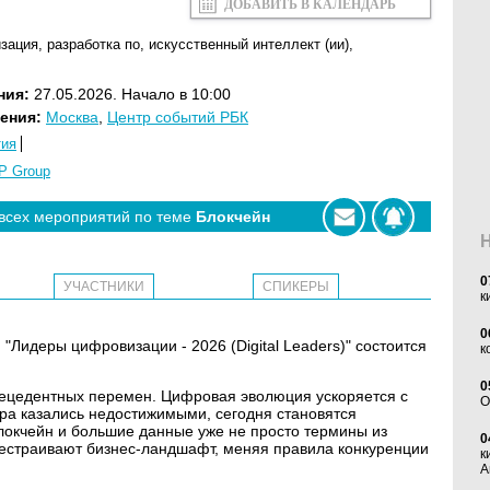
ДОБАВИТЬ В КАЛЕНДАРЬ
зация
,
разработка по
,
искусственный интеллект (ии)
,
ния:
27.05.2026. Начало в 10:00
ения:
Москва
,
Центр событий РБК
тия
P Group
 всех мероприятий по теме
Блокчейн
0
УЧАСТНИКИ
СПИКЕРЫ
к
0
Лидеры цифровизации - 2026 (Digital Leaders)" состоится
к
0
ецедентных перемен. Цифровая эволюция ускоряется с
O
ра казались недостижимыми, сегодня становятся
локчейн и большие данные уже не просто термины из
0
естраивают бизнес‑ландшафт, меняя правила конкуренции
к
А