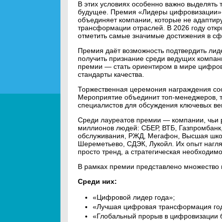
В этих условиях особенно важно выделять т
будущее. Премия «Лидеры цифровизации» (
объединяет компании, которые не адаптир
трансформации отраслей. В 2026 году откр
отметить самые значимые достижения в с
Премия даёт возможность подтвердить лиде
получить признание среди ведущих компан
премии — стать ориентиром в мире цифров
стандарты качества.
Торжественная церемония награждения сост
Мероприятие объединит топ‑менеджеров, 
специалистов для обсуждения ключевых ве
Среди лауреатов премии — компании, чьи 
миллионов людей: СБЕР, ВТБ, Газпромбанк,
обслуживания, РЖД, Мегафон, Высшая школ
Шереметьево, СДЭК, Лукойл. Их опыт нагл
просто тренд, а стратегическая необходимо
В рамках премии представлено множество
Среди них:
«Цифровой лидер года»;
«Лучшая цифровая трансформация го
«Глобальный прорыв в цифровизации 