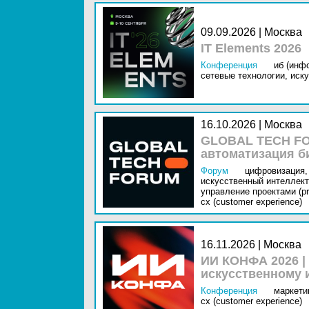
09.09.2026 | Москва
IT Elements 2026
Конференция
иб (инф
сетевые технологии,
иску
16.10.2026 | Москва
GLOBAL TECH FO
автоматизация б
Форум
цифровизация,
искусственный интеллект 
управление проектами (pr
cx (customer experience)
16.11.2026 | Москва
ИИ КОНФА 2026 |
искусственному 
Конференция
маркетин
cx (customer experience)