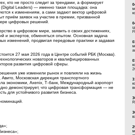
ех, кто не просто следит за трендами, а формирует
0
Digital Leaders) — именно такая площадка: она
м
уются к изменениям, а сами задают вектор цифровой
к
ыт приём заявок на участие в премии, призванной
фере цифровых решений.
0
ц
рство в цифровом мире, заявить о своих достижениях,
F
ий и экспертов, обменяться опытом. Основная задача
ых изменений, продвигая передовые практики и задавая
0
м
а
оится 27 мая 2026 года в Центре событий РБК (Москва).
технологических новаторов и квалифицированных
0
кторов развития цифровой сферы.
к
2
решения уже изменили рынок и повлияли на жизнь
 Авито, Московская дирекция транспортного
3
а экономики, Axenix, Т-банк, Международный аэропорт
к
ядно демонстрирует, что цифровая трансформация — не
в
сть для устойчивого развития бизнеса.
3
 номинаций.
R
3
в
да»;
2
бизнеса»;
м