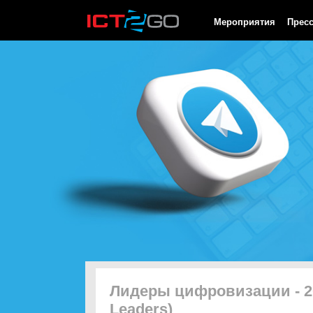
HTTP/1.0 200 OK Cache-Control: no-cache, private Date: Sat, 08 
Мероприятия
Прес
Лидеры цифровизации - 202
Leaders)