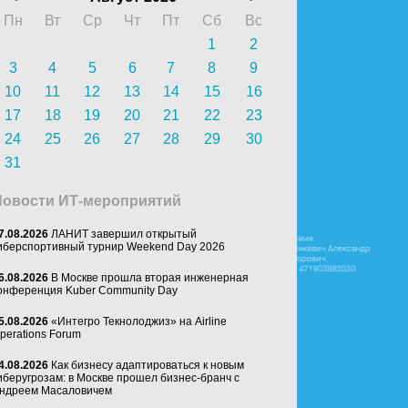
Пн
Вт
Ср
Чт
Пт
Сб
Вс
1
2
3
4
5
6
7
8
9
10
11
12
13
14
15
16
17
18
19
20
21
22
23
24
25
26
27
28
29
30
31
Новости ИТ-мероприятий
7.08.2026
ЛАНИТ завершил открытый
иберспортивный турнир Weekend Day 2026
6.08.2026
В Москве прошла вторая инженерная
онференция Kuber Community Day
5.08.2026
«Интегро Текнолоджиз» на Airline
perations Forum
4.08.2026
Как бизнесу адаптироваться к новым
иберугрозам: в Москве прошел бизнес-бранч с
ндреем Масаловичем