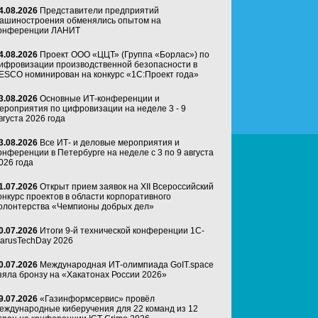
4.08.2026
Представители предприятий
ашиностроения обменялись опытом на
онференции ЛАНИТ
4.08.2026
Проект ООО «ЦЦТ» (Группа «Борлас») по
ифровизации производственной безопасности в
ESCO номинирован на конкурс «1С:Проект года»
3.08.2026
Основные ИТ-конференции и
ероприятия по цифровизации на неделе 3 - 9
вгуста 2026 года
3.08.2026
Все ИТ- и деловые мероприятия и
онференции в Петербурге на неделе с 3 по 9 августа
026 года
1.07.2026
Открыт прием заявок на XII Всероссийский
онкурс проектов в области корпоративного
олонтерства «Чемпионы добрых дел»
0.07.2026
Итоги 9-й технической конференции 1C-
arusTechDay 2026
0.07.2026
Международная ИТ-олимпиада GoIT.space
зяла бронзу на «Хакатонах России 2026»
9.07.2026
«Газинформсервис» провёл
еждународные киберучения для 22 команд из 12