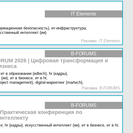
IT Elements
ормационная безопасность),
ит-инфраструктура,
сственный интеллект (ии)
Реклама. IT Elements
B-FORUMS
RUM 2026 | Цифровая трансформация и
изнеса
ит в образовании (edtech),
hr (кадры),
(ии),
ит в бизнесе,
ит в hr,
oject management),
digital-маркетинг (martech),
Реклама. B-FORUMS
B-FORUMS
 Практическая конференция по
интеллекту
г,
hr (кадры),
искусственный интеллект (ии),
ит в бизнесе,
ит в hr,