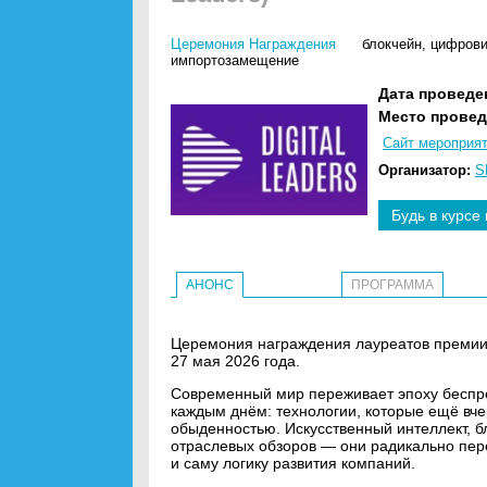
Церемония Награждения
блокчейн
,
цифрови
импортозамещение
Дата проведе
Место провед
Сайт мероприя
Организатор:
S
Будь в курсе
АНОНС
ПРОГРАММА
Церемония награждения лауреатов премии "
27 мая 2026 года.
Современный мир переживает эпоху беспр
каждым днём: технологии, которые ещё вче
обыденностью. Искусственный интеллект, б
отраслевых обзоров — они радикально пер
и саму логику развития компаний.