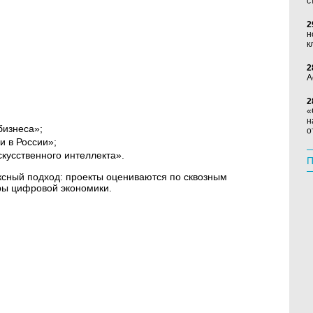
с
2
н
к
2
А
2
«
н
бизнеса»;
о
и в России»;
кусственного интеллекта».
П
сный подход: проекты оцениваются по сквозным
ы цифровой экономики.