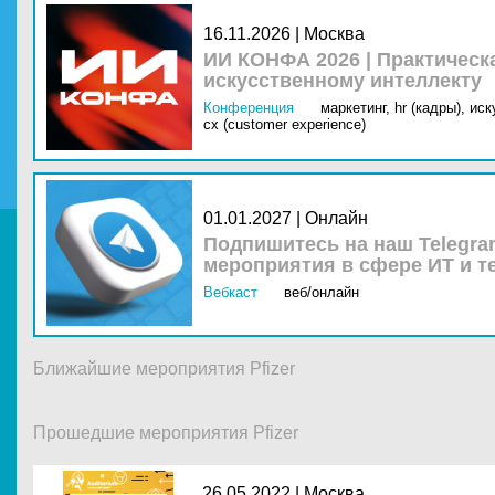
16.11.2026 | Москва
ИИ КОНФА 2026 | Практическ
искусственному интеллекту
Конференция
маркетинг,
hr (кадры),
иск
cx (customer experience)
01.01.2027 | Онлайн
Подпишитесь на наш Telegra
мероприятия в сфере ИТ и т
Вебкаст
веб/онлайн
Ближайшие мероприятия Pfizer
Прошедшие мероприятия Pfizer
26.05.2022 |
Москва