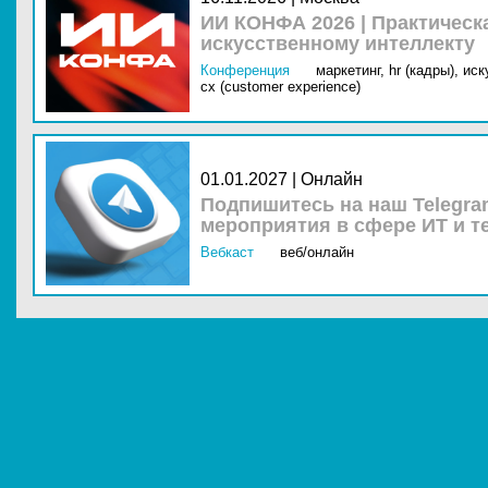
ИИ КОНФА 2026 | Практическ
искусственному интеллекту
Конференция
маркетинг,
hr (кадры),
иск
cx (customer experience)
01.01.2027 | Онлайн
Подпишитесь на наш Telegra
мероприятия в сфере ИТ и т
Вебкаст
веб/онлайн