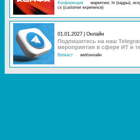
Конференция
маркетинг,
hr (кадры),
иск
cx (customer experience)
01.01.2027 | Онлайн
Подпишитесь на наш Telegra
мероприятия в сфере ИТ и т
Вебкаст
веб/онлайн