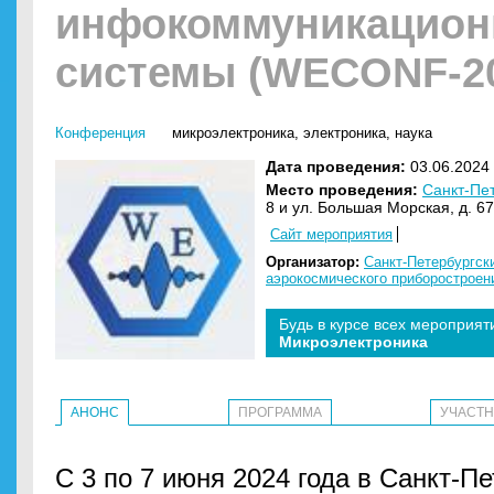
инфокоммуникацио
системы (WECONF-2
Конференция
микроэлектроника
,
электроника
,
наука
Дата проведения:
03.06.2024 
Место проведения:
Санкт-Пе
8 и ул. Большая Морская, д. 67
Сайт мероприятия
Организатор:
Санкт-Петербургск
аэрокосмического приборостроен
Будь в курсе всех мероприят
Микроэлектроника
АНОНС
ПРОГРАММА
УЧАСТ
С 3 по 7 июня 2024 года в Санкт-Пе