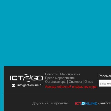
Новости
|
Мероприятия
Рассылк
Пресс-мероприятия
Организаторы
|
Спикеры
|
О нас
info@ict-online.ru
Аренда облачной инфраструктуры
Другие наши проекты:
- новос