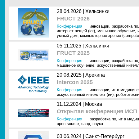
28.04.2026 |
Хельсинки
FRUCT 2026
Конференция
инновации
,
разработка по
интернет вещей (iot)
,
машинное обучение
,
умный дом
,
компьютерное зрение (computer
05.11.2025 |
Хельсинки
FRUCT 2025
Конференция
инновации
,
разработка по
машинное обучение
,
искусственный интелл
20.08.2025 |
Арекипа
Intercon 2025
Конференция
инновации
,
ит в медицине
искусственный интеллект (ии)
,
робототехн
11.12.2024 |
Москва
Открытая конференция ИСП 
Конференция
разработка по
,
ит в меди
open source
,
сапр
,
наука
03.06.2024 |
Санкт-Петербург