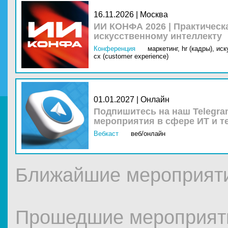
16.11.2026 | Москва
ИИ КОНФА 2026 | Практическ
искусственному интеллекту
Конференция
маркетинг,
hr (кадры),
иск
cx (customer experience)
01.01.2027 | Онлайн
Подпишитесь на наш Telegra
мероприятия в сфере ИТ и т
Вебкаст
веб/онлайн
Ближайшие мероприят
Прошедшие мероприят