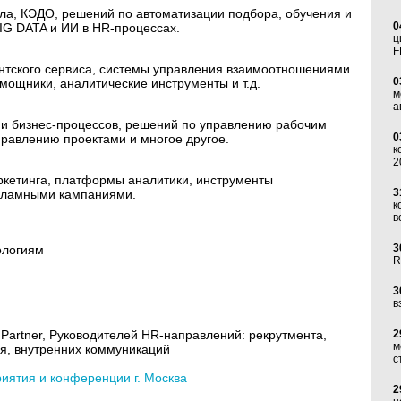
а, КЭДО, решений по автоматизации подбора, обучения и
0
IG DATA и ИИ в HR-процессах.
ц
F
нтского сервиса, системы управления взаимоотношениями
0
мощники, аналитические инструменты и т.д.
м
а
и бизнес-процессов, решений по управлению рабочим
0
правлению проектами и многое другое.
к
2
кетинга, платформы аналитики, инструменты
3
екламными кампаниями.
к
в
3
ологиям
R
3
в
 Partner, Руководителей HR-направлений: рекрутмента,
2
м
ия, внутренних коммуникаций
с
ятия и конференции г. Москва
2