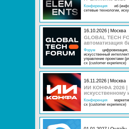
Конференция
иб (инф
сетевые технологии,
иску
16.10.2026 | Москва
GLOBAL TECH FO
автоматизация б
Форум
цифровизация,
искусственный интеллект 
управление проектами (pr
cx (customer experience)
16.11.2026 | Москва
ИИ КОНФА 2026 |
искусственному 
Конференция
маркетин
cx (customer experience)
01.01.2027 | Онлайн