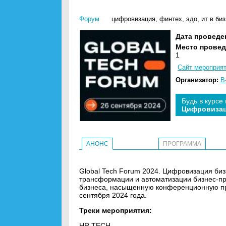
Форум
цифровизация
,
финтех
,
эдо
,
ит в би
Дата проведе
Место провед
1
Сайт мероприя
Организатор:
B
Будь в курсе
Цифровиза
АНОНС
ПРОГРАММА
Global Tech Forum 2024. Цифровизация би
трансформации и автоматизации бизнес-пр
бизнеса, насыщенную конференционную пр
сентября 2024 года.
Треки мероприятия:
HR TECH