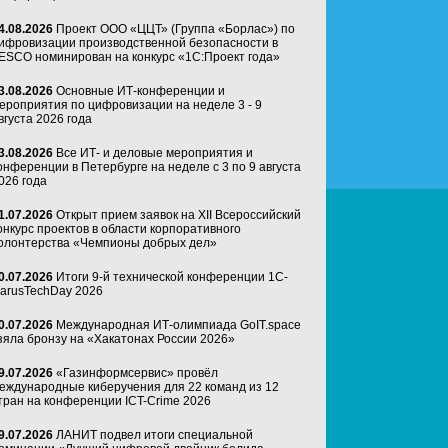
4.08.2026
Проект ООО «ЦЦТ» (Группа «Борлас») по
ифровизации производственной безопасности в
ESCO номинирован на конкурс «1С:Проект года»
3.08.2026
Основные ИТ-конференции и
ероприятия по цифровизации на неделе 3 - 9
вгуста 2026 года
3.08.2026
Все ИТ- и деловые мероприятия и
онференции в Петербурге на неделе с 3 по 9 августа
026 года
1.07.2026
Открыт прием заявок на XII Всероссийский
онкурс проектов в области корпоративного
олонтерства «Чемпионы добрых дел»
0.07.2026
Итоги 9-й технической конференции 1C-
arusTechDay 2026
0.07.2026
Международная ИТ-олимпиада GoIT.space
зяла бронзу на «Хакатонах России 2026»
9.07.2026
«Газинформсервис» провёл
еждународные киберучения для 22 команд из 12
тран на конференции ICT-Crime 2026
9.07.2026
ЛАНИТ подвел итоги специальной