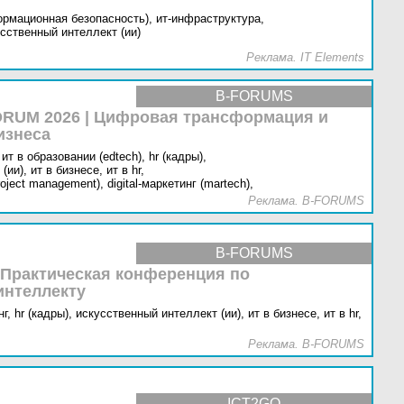
ормационная безопасность),
ит-инфраструктура,
сственный интеллект (ии)
Реклама. IT Elements
B-FORUMS
RUM 2026 | Цифровая трансформация и
изнеса
ит в образовании (edtech),
hr (кадры),
(ии),
ит в бизнесе,
ит в hr,
oject management),
digital-маркетинг (martech),
Реклама. B-FORUMS
B-FORUMS
 Практическая конференция по
интеллекту
г,
hr (кадры),
искусственный интеллект (ии),
ит в бизнесе,
ит в hr,
Реклама. B-FORUMS
ICT2GO