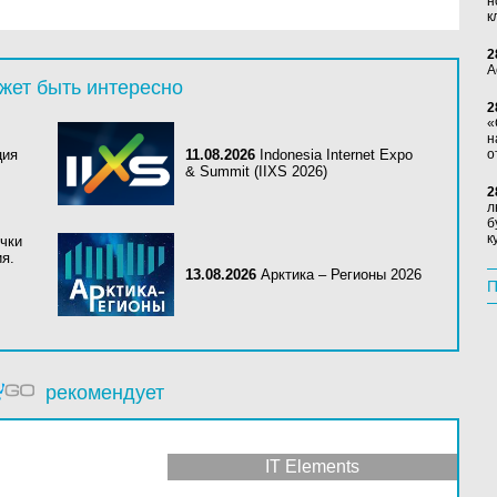
н
к
2
А
жет быть интересно
2
«
н
ция
11.08.2026
Indonesia Internet Expo
о
& Summit (IIXS 2026)
2
л
б
к
очки
я.
13.08.2026
Арктика – Регионы 2026
П
рекомендует
IT Elements