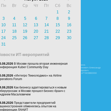
Пн
Вт
Ср
Чт
Пт
Сб
Вс
1
2
3
4
5
6
7
8
9
10
11
12
13
14
15
16
17
18
19
20
21
22
23
24
25
26
27
28
29
30
31
Новости ИТ-мероприятий
6.08.2026
В Москве прошла вторая инженерная
онференция Kuber Community Day
5.08.2026
«Интегро Текнолоджиз» на Airline
perations Forum
4.08.2026
Как бизнесу адаптироваться к новым
иберугрозам: в Москве прошел бизнес-бранч с
ндреем Масаловичем
4.08.2026
Представители предприятий
ашиностроения обменялись опытом на
онференции ЛАНИТ