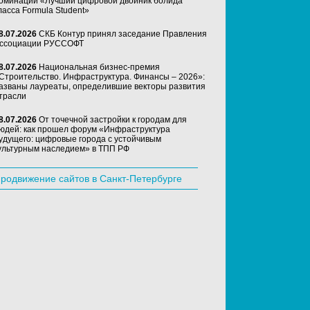
оминации «Лучший цифровой двойник болида
ласса Formula Student»
8.07.2026
СКБ Контур принял заседание Правления
ссоциации РУССОФТ
8.07.2026
Национальная бизнес-премия
Строительство. Инфраструктура. Финансы – 2026»:
азваны лауреаты, определившие векторы развития
трасли
8.07.2026
От точечной застройки к городам для
юдей: как прошел форум «Инфраструктура
удущего: цифровые города с устойчивым
ультурным наследием» в ТПП РФ
родвижение сайтов в Санкт-Петербурге