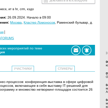
ДОБАВИТЬ В КАЛЕНДАРЬ
знесе
,
ит в hr
,
crm
,
кэдо
ния:
26.09.2024. Начало в 09:00
ения:
Москва
,
Кластер Ломоносов
, Раменский бульвар, д.
тия
-FORUMS
 всех мероприятий по теме
ция
0
к
УЧАСТНИКИ
СПИКЕРЫ
0
O
знес-процессов: конференция-выставка в сфере цифровой
0
оцессов, включающее в себя выставку IT-решений для
к
ограмму и множество нетворкинг-площадок состоится 26
А
0
м
к