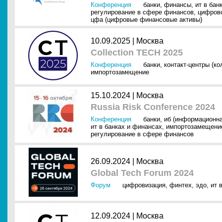
Конференция
банки
,
финансы
,
ит в бан
регулирование в сфере финансов
,
цифрово
цфа (цифровые финансовые активы)
10.09.2025 |
Москва
Collection TECH 2025
Конференция
банки
,
контакт-центры (ко
импортозамещение
15.10.2024 |
Москва
Russia Risk Conference 2024
Конференция
банки
,
иб (информационна
ит в банках и финансах
,
импортозамещени
регулирование в сфере финансов
26.09.2024 |
Москва
Global Tech Forum 2024
Форум
цифровизация
,
финтех
,
эдо
,
ит 
12.09.2024 |
Москва