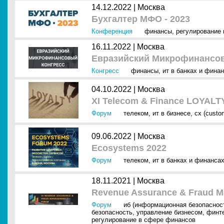
14.12.2022 |
Москва
Бухгалтер МФО - 2023
Конференция
финансы
,
регулирование
16.11.2022 |
Москва
Евразийский Микрофинансов
Конгресс
финансы
,
ит в банках и фина
04.10.2022 |
Москва
XI Telecom & Finance LOYAL
Форум
телеком
,
ит в бизнесе
,
cx (custo
09.06.2022 |
Москва
Ecosystems 2022
Форум
телеком
,
ит в банках и финанса
18.11.2021 |
Москва
Revenue Assurance & Fraud 
Форум
иб (информационная безопаснос
безопасность
,
управление бизнесом
,
финт
регулирование в сфере финансов