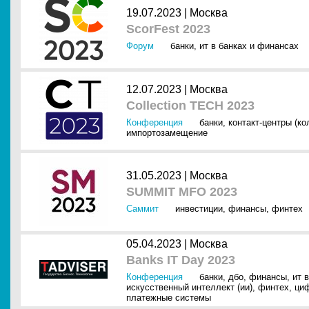
19.07.2023 |
Москва
ScorFest 2023
Форум
банки
,
ит в банках и финансах
12.07.2023 |
Москва
Collection TECH 2023
Конференция
банки
,
контакт-центры (ко
импортозамещение
31.05.2023 |
Москва
SUMMIT MFO 2023
Саммит
инвестиции
,
финансы
,
финтех
05.04.2023 |
Москва
Banks IT Day 2023
Конференция
банки
,
дбо
,
финансы
,
ит 
искусственный интеллект (ии)
,
финтех
,
ци
платежные системы