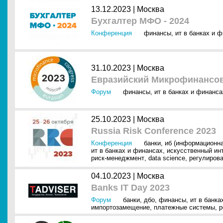
13.12.2023 |
Москва
Бухгалтер МФО - 2024
Конференция
финансы
,
ит в банках и 
31.10.2023 |
Москва
Евразийский Микрофинансов
Форум
финансы
,
ит в банках и финанса
25.10.2023 |
Москва
Russia Risk Conference 2023
Конференция
банки
,
иб (информационна
ит в банках и финансах
,
искусственный инт
риск-менеджмент
,
data science
,
регулиров
04.10.2023 |
Москва
Banks IT Day 2023
Форум
банки
,
дбо
,
финансы
,
ит в банка
импортозамещение
,
платежные системы
,
р