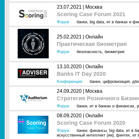
23.07.2021 |
Москва
Scoring Case Forum 2021
Форум
банки
,
big data
,
ит в банках и фи
25.02.2021 |
Онлайн
Практическая биометрия
Форум
безопасность
,
биометрия
13.10.2020 |
Онлайн
Banks IT Day 2020
Конференция
банки
,
цифровизация
,
дбо
24.09.2020 |
Москва
Стратегия Розничного Бизне
Форум
банки
,
ит в банках и финансах
,
р
08.09.2020 |
Онлайн
Scoring Case Forum 2020
Форум
банки
,
финансы
,
big data
,
ит в б
искусственный интеллект (ии)
,
финтех
,
ит 