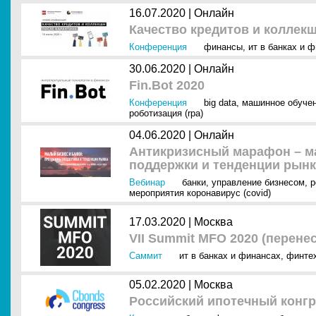
16.07.2020 |
Онлайн
Качество кредитов и коллек
Конференция
финансы
,
ит в банках и 
30.06.2020 |
Онлайн
Fin.Bot 2020
Конференция
big data
,
машинное обуче
роботизация (rpa)
04.06.2020 |
Онлайн
Антикризисный марафон – м
поддержки и тенденции рынк
Вебинар
банки
,
управление бизнесом
,
р
мероприятия коронавирус (covid)
17.03.2020 |
Москва
VII Summit MFO 2020 (перене
Саммит
ит в банках и финансах
,
финте
05.02.2020 |
Москва
Российский ипотечный конгр