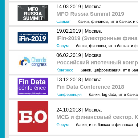
14.03.2019 |
Москва
MFO Russia Summit 2019
Саммит
банки
,
финансы
,
ит в банках и
19.02.2019 |
Москва
iFin-2019 (Электронные фина
Форум
банки
,
финансы
,
ит в банках и 
06.02.2019 |
Москва
Российский ипотечный конгр
Конгресс
банки
,
цифровизация
,
ит в ба
13.12.2018 |
Москва
Fin Data Conference 2018
Конференция
банки
,
big data
,
ит в банк
24.10.2018 |
Москва
МСБ и финансовый сектор. К
Форум
банки
,
ит в банках и финансах
,