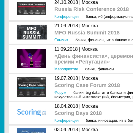
24.10.2018 |
Москва
Russia Risk Conference 2018
Конференция
банки
,
иб (информационна
21.09.2018 |
Москва
MFO Russia Summit 2018
Саммит
банки
,
финансы
,
ит в банках и
11.09.2018 |
Москва
«День финансиста», церемон
премии «Репутация»
Мероприятие
банки
,
финансы
19.07.2018 |
Москва
Scoring Case Forum 2018
Форум
банки
,
big data
,
ит в банках и фи
искусственный интеллект (ии)
,
биометрия
,
18.04.2018 |
Москва
Scoring Days 2018
Конференция
банки
,
инновации
,
ит в ба
03.04.2018 |
Москва