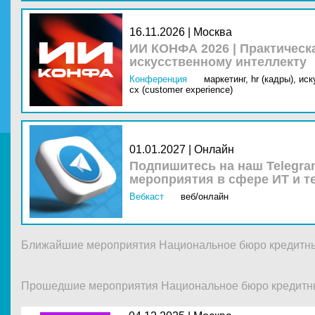
16.11.2026 | Москва
ИИ КОНФА 2026 | Практическ
искусственному интеллекту
Конференция
маркетинг,
hr (кадры),
иск
cx (customer experience)
01.01.2027 | Онлайн
Подпишитесь на наш Telegra
мероприятия в сфере ИТ и т
Вебкаст
веб/онлайн
Ближайшие мероприятия Национальное бюро кредитны
Прошедшие мероприятия Национальное бюро кредитны