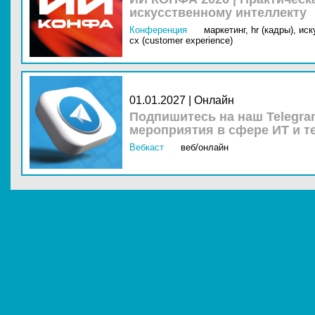
искусственному интеллекту
Конференция
маркетинг,
hr (кадры),
иск
cx (customer experience)
01.01.2027 | Онлайн
Подпишитесь на наш Telegra
мероприятия в сфере ИТ и т
Вебкаст
веб/онлайн