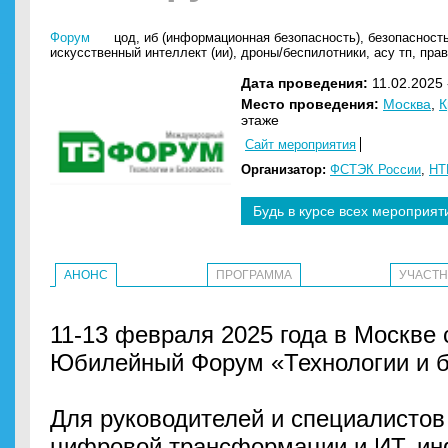
Форум
цод
,
иб (информационная безопасность)
,
безопасност
искусственный интеллект (ии)
,
дроны/беспилотники
,
асу тп
,
прав
Дата проведения:
11.02.2025 
Место проведения:
Москва
,
К
этаже
Сайт мероприятия
Организатор:
ФСТЭК России
,
НТ
Будь в курсе всех мероприят
АНОНС
ПРОГРАММА
УЧАСТ
11-13 февраля 2025 года в Москве 
Юбилейный Форум «Технологии и б
Для руководителей и специалистов 
цифровой трансформации и ИТ, и