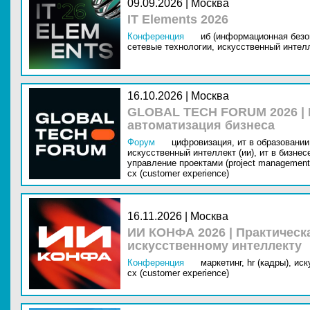
09.09.2026 | Москва
IT Elements 2026
Конференция
иб (информационная безо
сетевые технологии,
искусственный интелл
16.10.2026 | Москва
GLOBAL TECH FORUM 2026 |
автоматизация бизнеса
Форум
цифровизация,
ит в образовании 
искусственный интеллект (ии),
ит в бизнес
управление проектами (project management
cx (customer experience)
16.11.2026 | Москва
ИИ КОНФА 2026 | Практическ
искусственному интеллекту
Конференция
маркетинг,
hr (кадры),
иск
cx (customer experience)