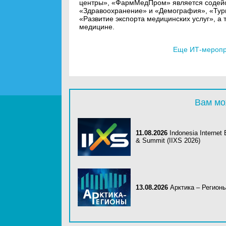
центры», «ФармМедПром» является содейс
«Здравоохранение» и «Демография», «Тури
«Развитие экспорта медицинских услуг», а 
медицине.
Еще ИТ-меропри
Вам мо
11.08.2026
Indonesia Internet
& Summit (IIXS 2026)
13.08.2026
Арктика – Регион