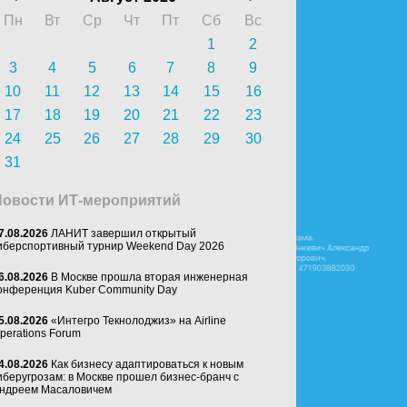
Пн
Вт
Ср
Чт
Пт
Сб
Вс
1
2
3
4
5
6
7
8
9
10
11
12
13
14
15
16
17
18
19
20
21
22
23
24
25
26
27
28
29
30
31
Новости ИТ-мероприятий
7.08.2026
ЛАНИТ завершил открытый
иберспортивный турнир Weekend Day 2026
6.08.2026
В Москве прошла вторая инженерная
онференция Kuber Community Day
5.08.2026
«Интегро Текнолоджиз» на Airline
perations Forum
4.08.2026
Как бизнесу адаптироваться к новым
иберугрозам: в Москве прошел бизнес-бранч с
ндреем Масаловичем