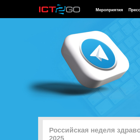
HTTP/1.0 200 OK Cache-Control: no-cache, private Date: Sun, 09 
Мероприятия
Прес
Российская неделя здрав
2025