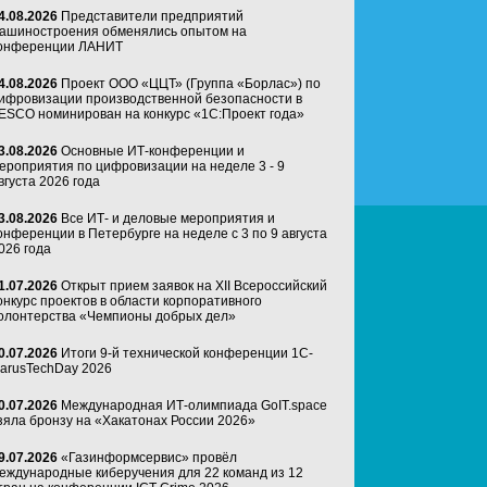
4.08.2026
Представители предприятий
ашиностроения обменялись опытом на
онференции ЛАНИТ
4.08.2026
Проект ООО «ЦЦТ» (Группа «Борлас») по
ифровизации производственной безопасности в
ESCO номинирован на конкурс «1С:Проект года»
3.08.2026
Основные ИТ-конференции и
ероприятия по цифровизации на неделе 3 - 9
вгуста 2026 года
3.08.2026
Все ИТ- и деловые мероприятия и
онференции в Петербурге на неделе с 3 по 9 августа
026 года
1.07.2026
Открыт прием заявок на XII Всероссийский
онкурс проектов в области корпоративного
олонтерства «Чемпионы добрых дел»
0.07.2026
Итоги 9-й технической конференции 1C-
arusTechDay 2026
0.07.2026
Международная ИТ-олимпиада GoIT.space
зяла бронзу на «Хакатонах России 2026»
9.07.2026
«Газинформсервис» провёл
еждународные киберучения для 22 команд из 12