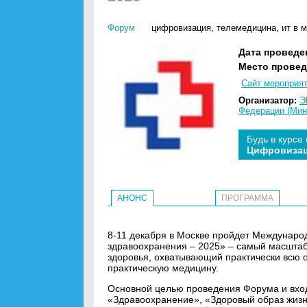
Форум
цифровизация
,
телемедицина
,
ит в 
Дата проведе
Место провед
Сайт мероприя
Организатор:
Э
Федерации (Мин
Будь в курсе
Цифровиза
АНОНС
ПРОГРАММА
8-11 декабря в Москве пройдет Междунаро
здравоохранения – 2025» – самый масштаб
здоровья, охватывающий практически всю о
практическую медицину.
Основной целью проведения Форума и вхо
«Здравоохранение», «Здоровый образ жизн