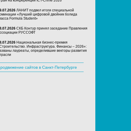
тран на конференции ICT-Crime 2026
9.07.2026
ЛАНИТ подвел итоги специальной
оминации «Лучший цифровой двойник болида
ласса Formula Student»
8.07.2026
СКБ Контур принял заседание Правления
ссоциации РУССОФТ
8.07.2026
Национальная бизнес-премия
Строительство. Инфраструктура. Финансы – 2026»:
азваны лауреаты, определившие векторы развития
трасли
родвижение сайтов в Санкт-Петербурге