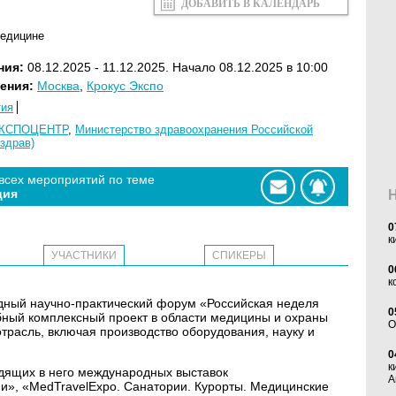
ДОБАВИТЬ В КАЛЕНДАРЬ
медицине
ния:
08.12.2025 - 11.12.2025. Начало 08.12.2025 в 10:00
ения:
Москва
,
Крокус Экспо
тия
КСПОЦЕНТР
,
Министерство здравоохранения Российской
здрав)
 всех мероприятий по теме
ция
0
к
УЧАСТНИКИ
СПИКЕРЫ
0
к
дный научно-практический форум «Российская неделя
0
ный комплексный проект в области медицины и охраны
O
трасль, включая производство оборудования, науку и
0
к
дящих в него международных выставок
А
и», «MedTravelExpo. Санатории. Курорты. Медицинские