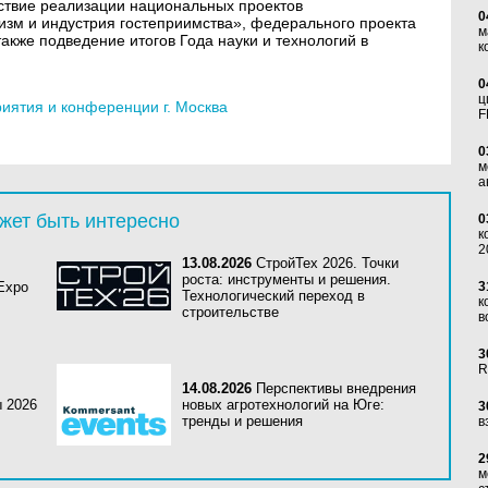
твие реализации национальных проектов
0
зм и индустрия гостеприимства», федерального проекта
м
также подведение итогов Года науки и технологий в
к
0
ц
ятия и конференции г. Москва
F
0
м
а
жет быть интересно
0
к
2
13.08.2026
СтройТех 2026. Точки
роста: инструменты и решения.
 Expo
3
Технологический переход в
к
строительстве
в
3
R
14.08.2026
Перспективы внедрения
ы 2026
новых агротехнологий на Юге:
3
тренды и решения
в
2
м