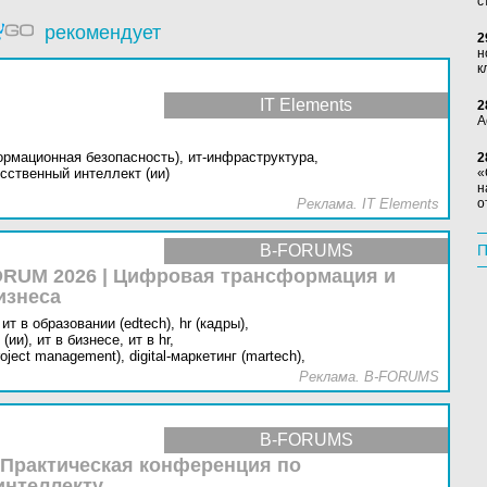
с
рекомендует
2
н
к
IT Elements
2
А
ормационная безопасность),
ит-инфраструктура,
2
сственный интеллект (ии)
«
н
Реклама. IT Elements
о
B-FORUMS
П
RUM 2026 | Цифровая трансформация и
изнеса
ит в образовании (edtech),
hr (кадры),
(ии),
ит в бизнесе,
ит в hr,
oject management),
digital-маркетинг (martech),
Реклама. B-FORUMS
B-FORUMS
 Практическая конференция по
интеллекту