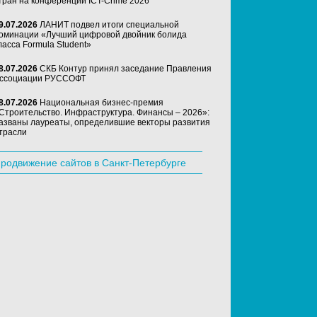
тран на конференции ICT-Crime 2026
9.07.2026
ЛАНИТ подвел итоги специальной
оминации «Лучший цифровой двойник болида
ласса Formula Student»
8.07.2026
СКБ Контур принял заседание Правления
ссоциации РУССОФТ
8.07.2026
Национальная бизнес-премия
Строительство. Инфраструктура. Финансы – 2026»:
азваны лауреаты, определившие векторы развития
трасли
родвижение сайтов в Санкт-Петербурге