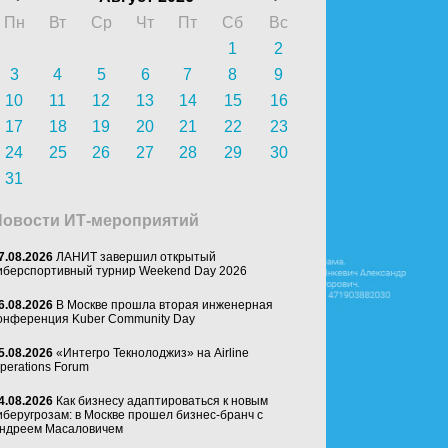
Пн
Вт
Ср
Чт
Пт
Сб
Вс
1
2
3
4
5
6
7
8
9
10
11
12
13
14
15
16
17
18
19
20
21
22
23
24
25
26
27
28
29
30
31
Новости ИТ-мероприятий
7.08.2026
ЛАНИТ завершил открытый
иберспортивный турнир Weekend Day 2026
6.08.2026
В Москве прошла вторая инженерная
онференция Kuber Community Day
5.08.2026
«Интегро Текнолоджиз» на Airline
perations Forum
4.08.2026
Как бизнесу адаптироваться к новым
иберугрозам: в Москве прошел бизнес-бранч с
ндреем Масаловичем