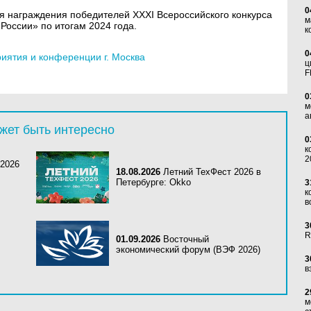
0
 награждения победителей XXXI Всероссийского конкурса
м
России» по итогам 2024 года.
к
0
ятия и конференции г. Москва
ц
F
0
м
а
жет быть интересно
0
к
2
 2026
18.08.2026
Летний ТехФест 2026 в
Петербурге: Okko
3
к
в
3
R
01.09.2026
Восточный
экономический форум (ВЭФ 2026)
3
в
2
м