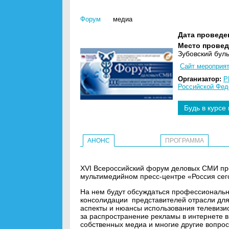
Форум
медиа
Дата проведе
Место провед
Зубовский буль
Сайт мероприя
Организатор:
Р
Российской Фед
Будь в курсе
АНОНС
ПРОГРАММА
XVI Всероссийский форум деловых СМИ пр
мультимедийном пресс-центре «Россия сег
На нем будут обсуждаться профессиональн
консолидации представителей отрасли для
аспекты и нюансы использования телевизио
за распространение рекламы в интернете в
собственных медиа и многие другие вопрос