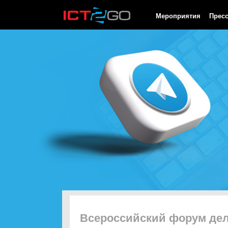
HTTP/1.0 200 OK Cache-Control: no-cache, private Date: Fri, 07 
Мероприятия
Прес
Всероссийский форум де