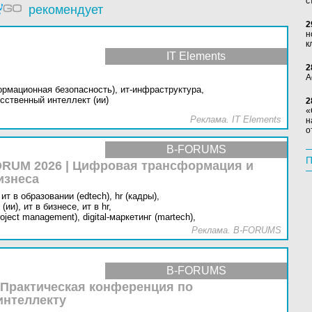
с
рекомендует
2
н
к
IT Elements
2
А
ормационная безопасность),
ит-инфраструктура,
сственный интеллект (ии)
2
«
Реклама. IT Elements
н
о
B-FORUMS
П
RUM 2026 | Цифровая трансформация и
изнеса
ит в образовании (edtech),
hr (кадры),
(ии),
ит в бизнесе,
ит в hr,
oject management),
digital-маркетинг (martech),
Реклама. B-FORUMS
B-FORUMS
 Практическая конференция по
интеллекту