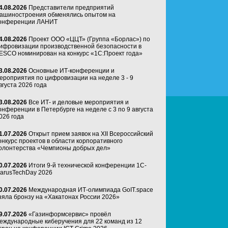
4.08.2026
Представители предприятий
ашиностроения обменялись опытом на
онференции ЛАНИТ
4.08.2026
Проект ООО «ЦЦТ» (Группа «Борлас») по
ифровизации производственной безопасности в
ESCO номинирован на конкурс «1С:Проект года»
3.08.2026
Основные ИТ-конференции и
ероприятия по цифровизации на неделе 3 - 9
вгуста 2026 года
3.08.2026
Все ИТ- и деловые мероприятия и
онференции в Петербурге на неделе с 3 по 9 августа
026 года
1.07.2026
Открыт прием заявок на XII Всероссийский
онкурс проектов в области корпоративного
олонтерства «Чемпионы добрых дел»
0.07.2026
Итоги 9-й технической конференции 1C-
arusTechDay 2026
0.07.2026
Международная ИТ-олимпиада GoIT.space
зяла бронзу на «Хакатонах России 2026»
9.07.2026
«Газинформсервис» провёл
еждународные киберучения для 22 команд из 12