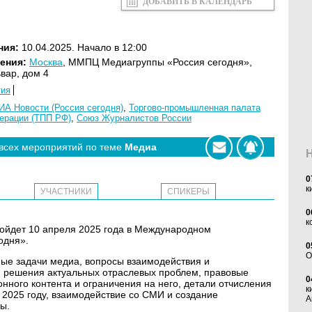
ДОБАВИТЬ В КАЛЕНДАРЬ
ния:
10.04.2025. Начало в 12:00
ения:
Москва
, ММПЦ Медиагруппы «Россия сегодня»,
вар, дом 4
тия
ИА Новости (Россия сегодня)
,
Торгово-промышленная палата
ерации (ТПП РФ)
,
Союз Журналистов России
 всех мероприятий по теме
Медиа
0
к
УЧАСТНИКИ
СПИКЕРЫ
0
к
ойдет 10 апреля 2025 года в Международном
одня».
0
O
ые задачи медиа, вопросы взаимодействия и
 решения актуальных отраслевых проблем, правовые
0
нного контента и ограничения на него, детали отчисления
к
 2025 году, взаимодействие со СМИ и создание
А
ы.