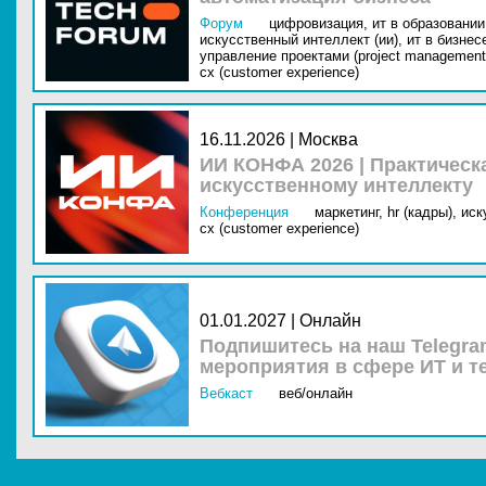
Форум
цифровизация,
ит в образовании 
искусственный интеллект (ии),
ит в бизнес
управление проектами (project management
cx (customer experience)
16.11.2026 | Москва
ИИ КОНФА 2026 | Практическ
искусственному интеллекту
Конференция
маркетинг,
hr (кадры),
иск
cx (customer experience)
01.01.2027 | Онлайн
Подпишитесь на наш Telegra
мероприятия в сфере ИТ и т
Вебкаст
веб/онлайн