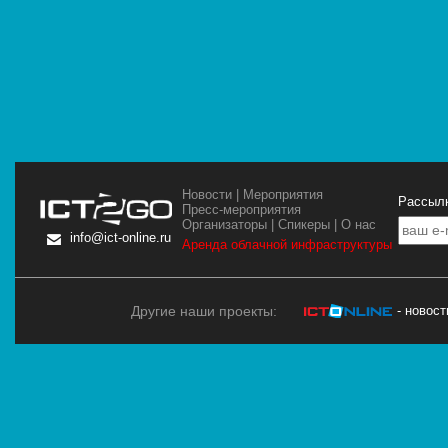
Новости
|
Мероприятия
Рассылк
Пресс-мероприятия
Организаторы
|
Спикеры
|
О нас
info@ict-online.ru
Аренда облачной инфраструктуры
Другие наши проекты:
- новос