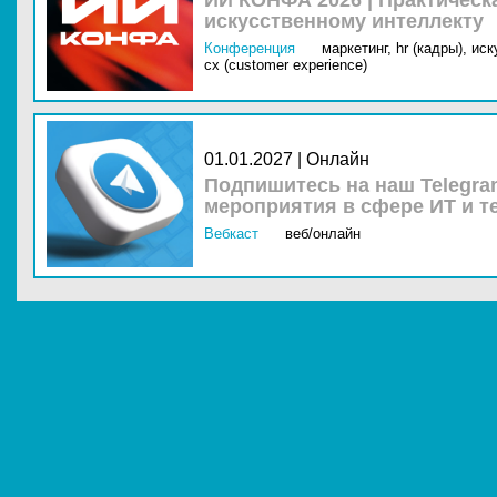
ИИ КОНФА 2026 | Практическ
искусственному интеллекту
Конференция
маркетинг,
hr (кадры),
иск
cx (customer experience)
01.01.2027 | Онлайн
Подпишитесь на наш Telegra
мероприятия в сфере ИТ и т
Вебкаст
веб/онлайн