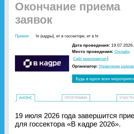
Окончание приема
заявок
Премия
hr (кадры)
,
ит в госсекторе
,
ит в hr
Дата проведения:
19.07.2026.
Место проведения:
Онлайн
Сайт мероприятия
Организатор:
Управление кадров
Будь в курсе всех мероприят
АНОНС
ПРОГРАММА
УЧАСТ
19 июля 2026 года завершится при
для госсектора «В кадре 2026».