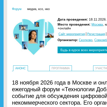
Форум
медиа
,
ксо
,
нко
Дата проведения:
18.11.2026.
Место проведения:
Москва
, 
+онлайн
Сайт мероприятия
Регистрация
Организатор:
Сколково
,
Совкомб
Будь в курсе всех мероприят
АНОНС
ПРОГРАММА
УЧАСТ
18 ноября 2026 года в Москве и он
ежегодный форум «Технологии До
событие для обсуждения цифрово
некоммерческого сектора. Его орг