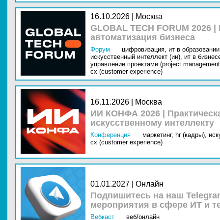
16.10.2026 | Москва
GLOBAL TECH FORUM 2026 |
автоматизация бизнеса
Форум
цифровизация,
ит в образовании 
искусственный интеллект (ии),
ит в бизнес
управление проектами (project management
cx (customer experience)
16.11.2026 | Москва
ИИ КОНФА 2026 | Практическ
искусственному интеллекту
Конференция
маркетинг,
hr (кадры),
иск
cx (customer experience)
01.01.2027 | Онлайн
Подпишитесь на наш Telegra
мероприятия в сфере ИТ и т
Вебкаст
веб/онлайн