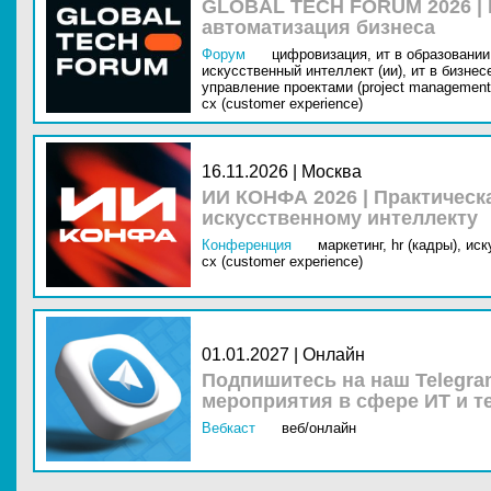
GLOBAL TECH FORUM 2026 |
автоматизация бизнеса
Форум
цифровизация,
ит в образовании 
искусственный интеллект (ии),
ит в бизнес
управление проектами (project management
cx (customer experience)
16.11.2026 | Москва
ИИ КОНФА 2026 | Практическ
искусственному интеллекту
Конференция
маркетинг,
hr (кадры),
иск
cx (customer experience)
01.01.2027 | Онлайн
Подпишитесь на наш Telegra
мероприятия в сфере ИТ и т
Вебкаст
веб/онлайн