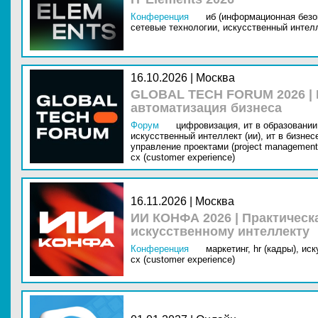
Конференция
иб (информационная безо
сетевые технологии,
искусственный интелл
16.10.2026 | Москва
GLOBAL TECH FORUM 2026 |
автоматизация бизнеса
Форум
цифровизация,
ит в образовании 
искусственный интеллект (ии),
ит в бизнес
управление проектами (project management
cx (customer experience)
16.11.2026 | Москва
ИИ КОНФА 2026 | Практическ
искусственному интеллекту
Конференция
маркетинг,
hr (кадры),
иск
cx (customer experience)