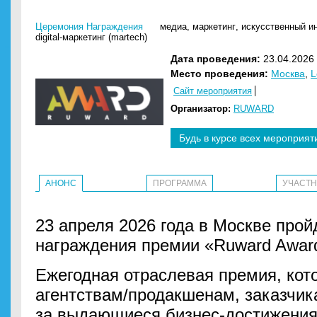
Церемония Награждения
медиа
,
маркетинг
,
искусственный ин
digital-маркетинг (martech)
Дата проведения:
23.04.2026 
Место проведения:
Москва
,
L
Сайт мероприятия
Организатор:
RUWARD
Будь в курсе всех мероприят
АНОНС
ПРОГРАММА
УЧАСТ
23 апреля 2026 года в Москве про
награждения премии «Ruward Award
Ежегодная отраслевая премия, кот
агентствам/продакшенам, заказчи
за выдающиеся бизнес-достижения 