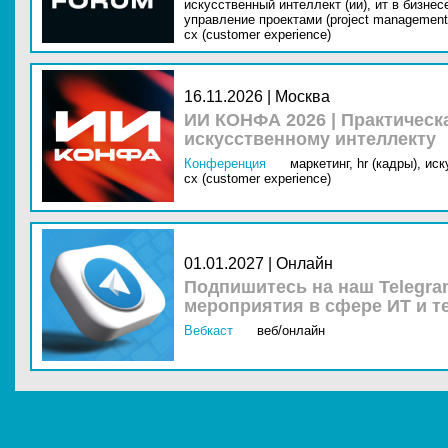
искусственный интеллект (ии),
ит в бизнес
управление проектами (project management
cx (customer experience)
16.11.2026 | Москва
ИИ КОНФА 2026 | Практическ
искусственному интеллекту
Конференция
маркетинг,
hr (кадры),
иск
cx (customer experience)
01.01.2027 | Онлайн
Подпишитесь на наш Telegra
мероприятия в сфере ИТ и т
Вебкаст
веб/онлайн