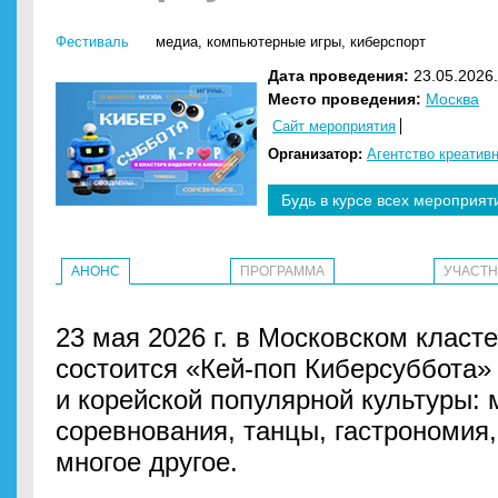
Фестиваль
медиа
,
компьютерные игры
,
киберспорт
Дата проведения:
23.05.2026.
Место проведения:
Москва
Сайт мероприятия
Организатор:
Агентство креатив
Будь в курсе всех мероприят
АНОНС
ПРОГРАММА
УЧАСТ
23 мая 2026 г. в Московском класт
состоится «Кей-поп Киберсуббота»
и корейской популярной культуры: м
соревнования, танцы, гастрономия,
многое другое.