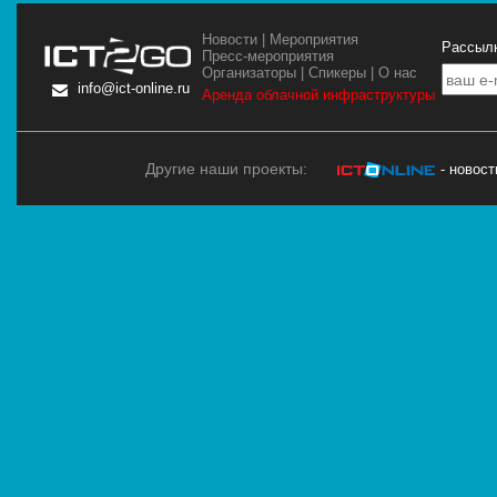
Новости
|
Мероприятия
Рассылк
Пресс-мероприятия
Организаторы
|
Спикеры
|
О нас
info@ict-online.ru
Аренда облачной инфраструктуры
Другие наши проекты:
- новос