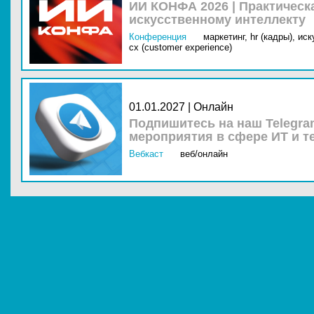
ИИ КОНФА 2026 | Практическ
искусственному интеллекту
Конференция
маркетинг,
hr (кадры),
иск
cx (customer experience)
01.01.2027 | Онлайн
Подпишитесь на наш Telegra
мероприятия в сфере ИТ и т
Вебкаст
веб/онлайн