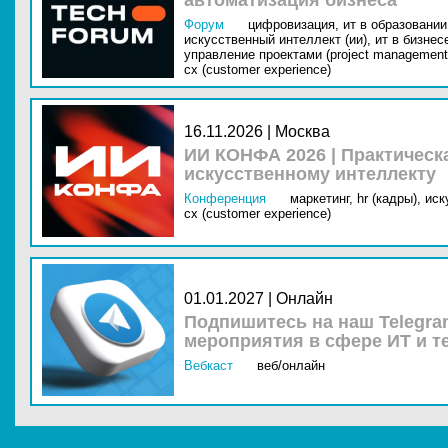
автоматизация бизнеса
Форум
цифровизация,
ит в образовании 
искусственный интеллект (ии),
ит в бизнес
управление проектами (project management
cx (customer experience)
16.11.2026 | Москва
ИИ КОНФА 2026 | Практическ
искусственному интеллекту
Конференция
маркетинг,
hr (кадры),
иск
cx (customer experience)
01.01.2027 | Онлайн
Подпишитесь на наш Telegra
мероприятия в сфере ИТ и т
Вебкаст
веб/онлайн