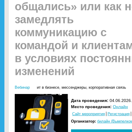
общались» или как н
замедлять
коммуникацию с
командой и клиента
в условиях постоян
изменений
Вебинар
ит в бизнесе
,
мессенджеры
,
корпоративная связь
Дата проведения:
04.06.2026.
Место проведения:
Онлайн
Сайт мероприятия
Регистрация
Организатор:
билайн (Вымпелко